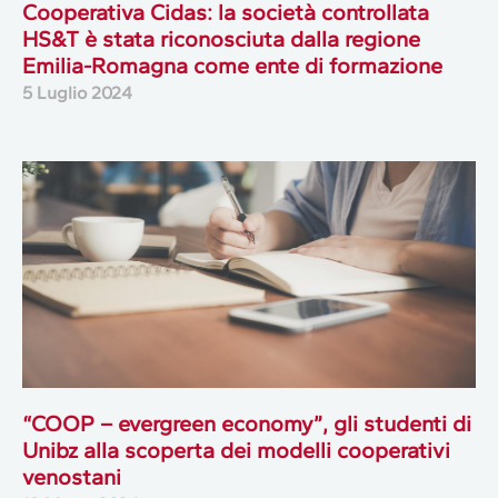
Cooperativa Cidas: la società controllata
HS&T è stata riconosciuta dalla regione
Emilia-Romagna come ente di formazione
5 Luglio 2024
“COOP – evergreen economy”, gli studenti di
Unibz alla scoperta dei modelli cooperativi
venostani