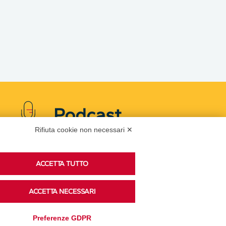
Podcast
Rifiuta cookie non necessari ✕
Ascolta i podcast di approfondimento di Legacoop
ACCETTA TUTTO
su Spreaker.
ACCETTA NECESSARI
Accedi alla sezione
Preferenze GDPR