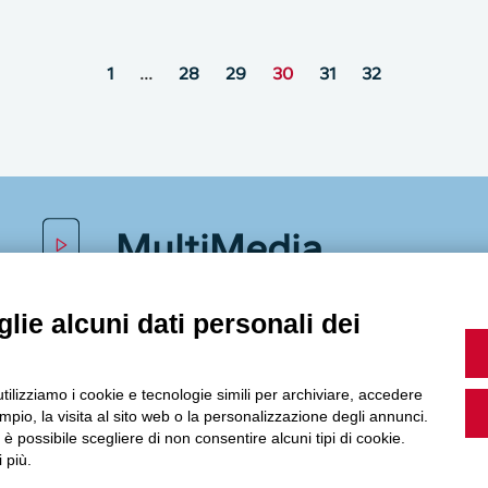
1
…
28
29
30
31
32
MultiMedia
lie alcuni dati personali dei
Guarda i nostri video, storie e webinar.
utilizziamo i cookie e tecnologie simili per archiviare, accedere
pio, la visita al sito web o la personalizzazione degli annunci.
, è possibile scegliere di non consentire alcuni tipi di cookie.
 più.
Accedi a Youtube