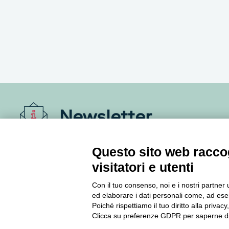
Newsletter
Accedi o iscriviti alla nostra Newsletter Legacoop
Questo sito web raccog
Informazioni per restare sempre aggiornati sul
visitatori e utenti
mondo della cooperazione.
Con il tuo consenso, noi e i nostri partner 
ed elaborare i dati personali come, ad esem
Iscriviti
Poiché rispettiamo il tuo diritto alla privacy
Clicca su preferenze GDPR per saperne di
Archivio Newsletter