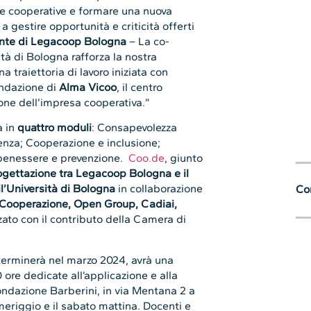
lle cooperative e formare una nuova
a gestire opportunità e criticità offerti
ente di Legacoop Bologna
– La co-
tà di Bologna rafforza la nostra
 traiettoria di lavoro iniziata con
ondazione di
Alma Vicoo
, il centro
one dell’impresa cooperativa.”
a in
quattro moduli
: Consapevolezza
cenza; Cooperazione e inclusione;
benessere e prevenzione.
Coo.de
, giunto
ogettazione tra Legacoop Bologna e il
l’Università di Bologna
in collaborazione
Con
 Cooperazione, Open Group, Cadiai,
zato con il contributo della Camera di
terminerà nel marzo 2024, avrà una
0 ore dedicate all’applicazione e alla
ondazione Barberini, in via Mentana 2 a
omeriggio e il sabato mattina. Docenti e