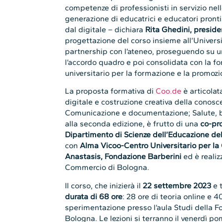
competenze di professionisti in servizio ne
generazione di educatrici e educatori pronti 
dal digitale – dichiara
Rita Ghedini, presid
progettazione del corso insieme all’Universi
partnership con l’ateneo, proseguendo su una
l’accordo quadro e poi consolidata con la f
universitario per la formazione e la promozi
La proposta formativa di
Coo.de
è articolat
digitale e costruzione creativa della conos
Comunicazione e documentazione; Salute, 
alla seconda edizione, è frutto di una
co-pr
Dipartimento di Scienze dell’Educazione del
con
Alma Vicoo-Centro Universitario per la
Anastasis, Fondazione Barberini
ed è realiz
Commercio di Bologna.
Il corso, che inizierà il
22 settembre 2023
e 
durata di 68 ore
: 28 ore di teoria online e 4
sperimentazione presso l’aula Studi della F
Bologna. Le lezioni si terranno il venerdì p