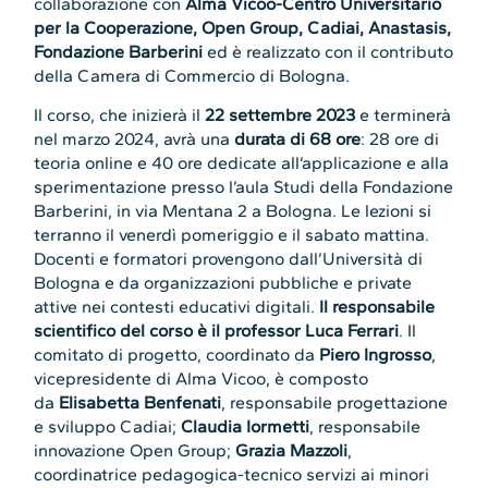
collaborazione con
Alma Vicoo-Centro Universitario
per la Cooperazione, Open Group, Cadiai, Anastasis,
Fondazione Barberini
ed è realizzato con il contributo
della Camera di Commercio di Bologna.
Il corso, che inizierà il
22 settembre 2023
e terminerà
nel marzo 2024, avrà una
durata di 68 ore
: 28 ore di
teoria online e 40 ore dedicate all’applicazione e alla
sperimentazione presso l’aula Studi della Fondazione
Barberini, in via Mentana 2 a Bologna. Le lezioni si
terranno il venerdì pomeriggio e il sabato mattina.
Docenti e formatori provengono dall’Università di
Bologna e da organizzazioni pubbliche e private
attive nei contesti educativi digitali.
Il responsabile
scientifico del corso è il professor Luca Ferrari
. Il
comitato di progetto, coordinato da
Piero Ingrosso
,
vicepresidente di Alma Vicoo, è composto
da
Elisabetta Benfenati
, responsabile progettazione
e sviluppo Cadiai;
Claudia Iormetti
, responsabile
innovazione Open Group;
Grazia Mazzoli
,
coordinatrice pedagogica-tecnico servizi ai minori