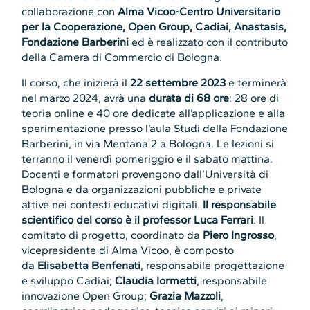
collaborazione con
Alma Vicoo-Centro Universitario
per la Cooperazione, Open Group, Cadiai, Anastasis,
Fondazione Barberini
ed è realizzato con il contributo
della Camera di Commercio di Bologna.
Il corso, che inizierà il
22 settembre 2023
e terminerà
nel marzo 2024, avrà una
durata di 68 ore
: 28 ore di
teoria online e 40 ore dedicate all’applicazione e alla
sperimentazione presso l’aula Studi della Fondazione
Barberini, in via Mentana 2 a Bologna. Le lezioni si
terranno il venerdì pomeriggio e il sabato mattina.
Docenti e formatori provengono dall’Università di
Bologna e da organizzazioni pubbliche e private
attive nei contesti educativi digitali.
Il responsabile
scientifico del corso è il professor Luca Ferrari
. Il
comitato di progetto, coordinato da
Piero Ingrosso
,
vicepresidente di Alma Vicoo, è composto
da
Elisabetta Benfenati
, responsabile progettazione
e sviluppo Cadiai;
Claudia Iormetti
, responsabile
innovazione Open Group;
Grazia Mazzoli
,