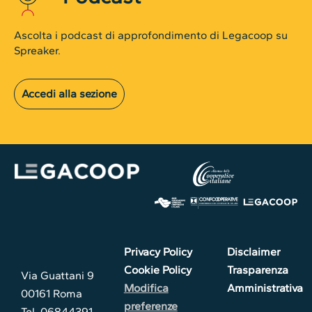
Ascolta i podcast di approfondimento di Legacoop su
Spreaker.
Accedi alla sezione
Privacy Policy
Disclaimer
Cookie Policy
Trasparenza
Via Guattani 9
Modifica
Amministrativa
00161 Roma
preferenze
Tel. 06844391