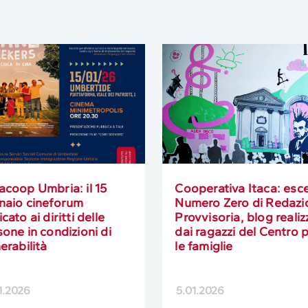
acoop Umbria: il 15
Cooperativa Itaca: esce 
naio cineforum
Numero Zero di Redazi
cato ai diritti delle
Provvisoria, blog realiz
one in condizioni di
dai ragazzi del Centro 
erabilità
le famiglie
1.2026
5.01.2026