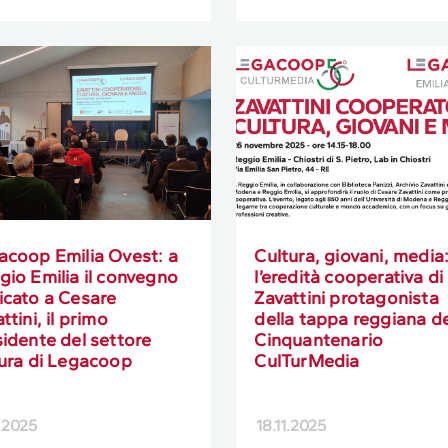
acoop Emilia Ovest: a
Cultura, giovani, media
io Emilia il convegno
l’eredità cooperativa di
icato a Cesare
Zavattini protagonista
ttini, il primo
della tappa reggiana de
idente del settore
Cinquantenario
tura di Legacoop
CulTurMedia
1.2025
18.11.2025