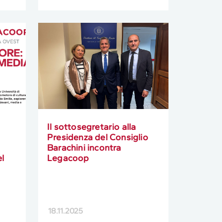
:
Il sottosegretario alla
Presidenza del Consiglio
Barachini incontra
l
Legacoop
18.11.2025