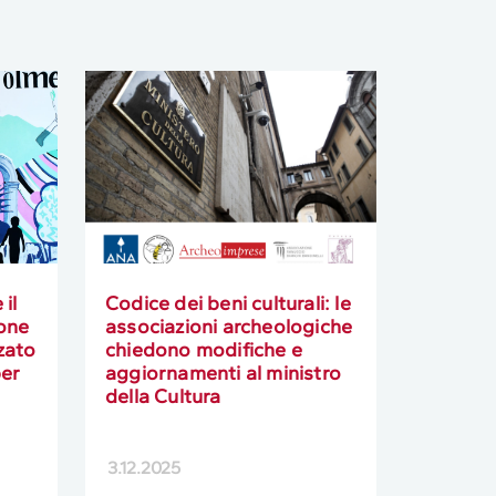
il
Codice dei beni culturali: le
one
associazioni archeologiche
zato
chiedono modifiche e
per
aggiornamenti al ministro
della Cultura
3.12.2025