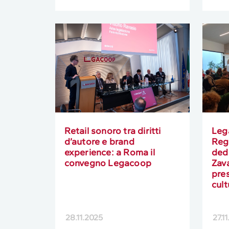
Retail sonoro tra diritti
Leg
d’autore e brand
Regg
experience: a Roma il
ded
convegno Legacoop
Zava
pres
cul
28.11.2025
27.1