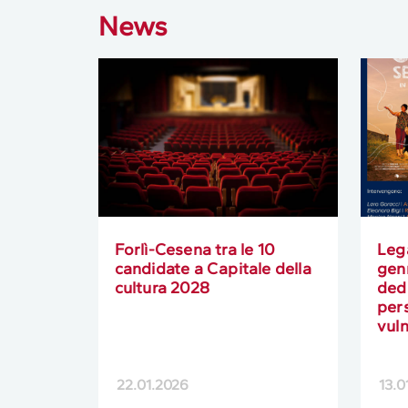
News
Forlì-Cesena tra le 10
Leg
candidate a Capitale della
gen
cultura 2028
dedi
pers
vuln
22.01.2026
13.0