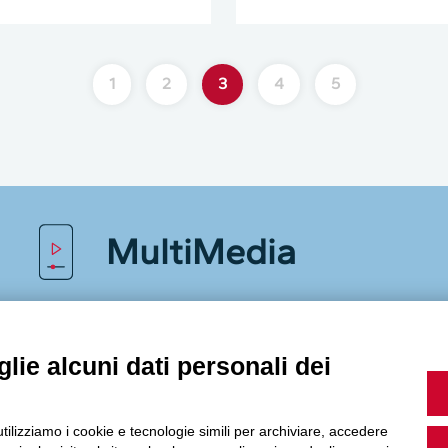
1
2
3
4
5
MultiMedia
Guarda i nostri video, storie e webinar.
lie alcuni dati personali dei
utilizziamo i cookie e tecnologie simili per archiviare, accedere