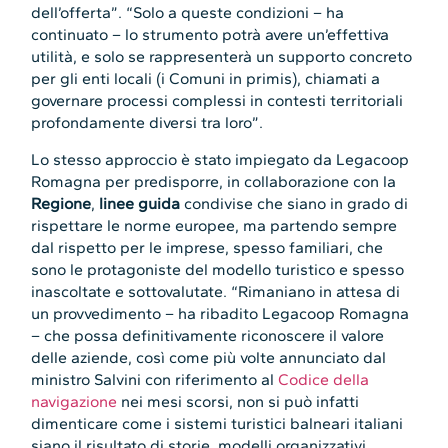
dell’offerta”. “Solo a queste condizioni – ha
continuato – lo strumento potrà avere un’effettiva
utilità, e solo se rappresenterà un supporto concreto
per gli enti locali (i Comuni in primis), chiamati a
governare processi complessi in contesti territoriali
profondamente diversi tra loro”.
Lo stesso approccio è stato impiegato da Legacoop
Romagna per predisporre, in collaborazione con la
Regione
,
linee guida
condivise che siano in grado di
rispettare le norme europee, ma partendo sempre
dal rispetto per le imprese, spesso familiari, che
sono le protagoniste del modello turistico e spesso
inascoltate e sottovalutate. “Rimaniano in attesa di
un provvedimento – ha ribadito Legacoop Romagna
– che possa definitivamente riconoscere il valore
delle aziende, così come più volte annunciato dal
ministro Salvini con riferimento al
Codice della
navigazione
nei mesi scorsi, non si può infatti
dimenticare come i sistemi turistici balneari italiani
siano il risultato di storie, modelli organizzativi