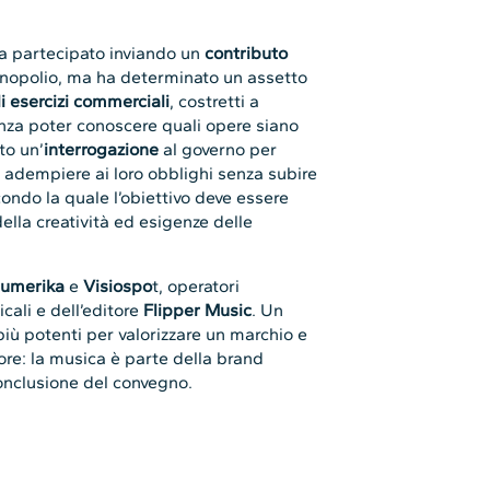
a partecipato inviando un
contributo
monopolio, ma ha determinato un assetto
li esercizi commerciali
, costretti a
nza poter conoscere quali opere siano
to un’
interrogazione
al governo per
o adempiere ai loro obblighi senza subire
condo la quale l’obiettivo deve essere
della creatività ed esigenze delle
umerika
e
Visiospo
t, operatori
cali e dell’editore
Flipper Music
. Un
più potenti per valorizzare un marchio e
ore: la musica è parte della brand
conclusione del convegno.