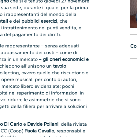
egno
che si è tenuto giovedì 27 novembre
 sua sede, durante il quale, per la prima
volo i rappresentanti del mondo della
tail
e dei
pubblici esercizi
, che
 di intrattenimento nei punti vendita, e
ma del pagamento dei diritti.
elle rappresentanze – senza adeguati
Con
un abbassamento dei costi – come di
nza in un mercato –
gli oneri economici e
 chiedono all’unisono un
tavolo
ollecting, ovvero quelle che riscuotono e
e opere musicali per conto di autori,
del mercato libero evidenziate: pochi
coltà nel reperimento di informazioni in
tivo: ridurre le asimmetrie che si sono
getti della filiera per arrivare a soluzioni
o Di Carlo
e
Davide Poliani
, della rivista
NCC (Coop)
Paola Cavallo
, responsabile