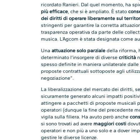
ricordato Ranieri. Dal quel momento, ha spieg
più efficace
, che si è ampliato. È stato
conse
dei diritti di operare liberamente sul territor
stringenti per garantire la corretta attuazio
trasparenza operativa da parte delle collectin
musica. L’Agcom è stata designata come auto
Una
attuazione solo parziale
della riforma, 
determinato l’insorgere di diverse
criticità
n
spesso definite in maniera unilaterale dalle 
proposte contrattuali sottoposte agli utiliz
negoziazione”.
La liberalizzazione del mercato dei diritti, 
sicuramente generato alcuni impatti positivi, 
attingere a pacchetti di proposte musicali p
operatori (dunque la fine del precedente mo
vigila sulla filiera. Ha avuto però anche
cons
si sono trovati ad avere
maggiori costi
dovuti
operatori e non più a uno solo e a dover i
gestire le diverse licenze.