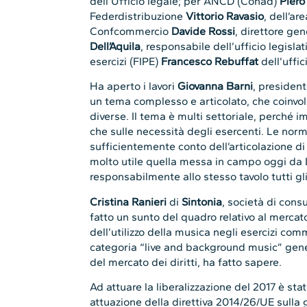
dell’Ufficio legale; per ANCD (Conad)
Piero
Federdistribuzione
Vittorio Ravasio
, dell’ar
Confcommercio
Davide Rossi
, direttore ge
Dell’Aquila
, responsabile dell’ufficio legisla
esercizi (FIPE)
Francesco Rebuffat
dell’uffic
Ha aperto i lavori
Giovanna Barni
, presiden
un tema complesso e articolato, che coinvol
diverse. Il tema è multi settoriale, perché im
che sulle necessità degli esercenti. Le nor
sufficientemente conto dell’articolazione d
molto utile quella messa in campo oggi da
responsabilmente allo stesso tavolo tutti gli 
Cristina Ranieri
di
Sintonia
, società di consu
fatto un sunto del quadro relativo al mercato d
dell’utilizzo della musica negli esercizi com
categoria “live and background music” gener
del mercato dei diritti, ha fatto sapere.
Ad attuare la liberalizzazione del 2017 è stat
attuazione della direttiva 2014/26/UE sulla ge