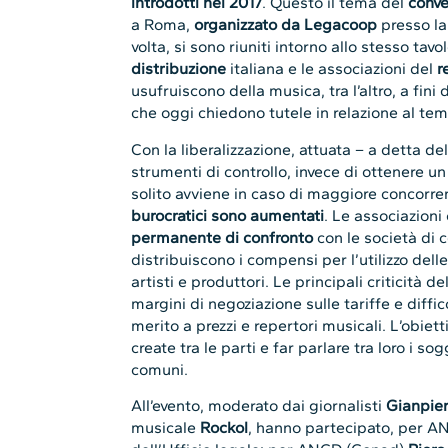
introdotti nel 2017
. Questo il tema del
conv
a Roma,
organizzato da Legacoop
presso la
volta, si sono riuniti intorno allo stesso ta
distribuzione
italiana e le associazioni del
re
usufruiscono della musica, tra l’altro, a fini
che oggi chiedono tutele in relazione al te
Con la liberalizzazione, attuata – a detta d
strumenti di controllo, invece di ottenere 
solito avviene in caso di maggiore concorre
burocratici sono aumentati
. Le associazioni
permanente di confronto
con le società di c
distribuiscono i compensi per l’utilizzo dell
artisti e produttori. Le principali criticità 
margini di negoziazione sulle tariffe e diffi
merito a prezzi e repertori musicali. L’obiet
create tra le parti e far parlare tra loro i sog
comuni.
All’evento, moderato dai giornalisti
Gianpier
musicale
Rockol
, hanno partecipato, per A