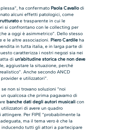
mplessa”, ha confermato
Paola Cavallo
di
ato alcuni effetti patologici, come
trutturato
e trasparente in cui le
ri si confrontano con le collecting per
 che a oggi è asimmetrico”. Dello stesso
 e le altre associazioni.
Piero Cardile
ha
dita in tutta italia, e in larga parte di
esto caratterizza i nostri negozi sia nei
ratta di
un’abitudine storica che non deve
e, aggiustare la situazione, perché
rrealistico”. Anche secondo ANCD
provider e utilizzatori”.
se non si trovano soluzioni “noi
iù un qualcosa che prima pagavamo di
are
banche dati degli autori musicali
con
tilizzatori di avere un quadro
i attingere. Per FIPE “probabilmente la
a adeguata, ma il tema vero è che la
, inducendo tutti gli attori a partecipare