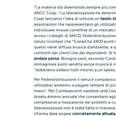
“La materia sta diventando sempre più co
ANCC Coop. “La liberalizzazione ha determin
Coop lanciamo l’idea di istituire un
tavolo s
associazioni che rappresentano gli utilizzato
individuare misure correttive di un mercato
avviso i colleghi di ANCD, Federdistribuzione
voluto ricordare che “Conad ha 3400 punti ven
questi viene diffusa musica d’ambiente, e qu
confronti dei clienti che dei dipendenti. Si t
andare persa
. Bisogna però, secondo Cardil
immaginare punti vendita senza musica è i
“dobbiamo sederci tutti intorno a un tavolo, 
Per Federdistribuzione il tema è complesso: 
utilizzatori andremo a pagare sempre di p
meno”. Per Confesercenti sarebbe utile cre
durata almeno annuale che consentano agli u
complessivo e trasparente dei prodotti a cu
liberalizzazione non è stata fatta in manier
riforma deve essere
concretamente attuata