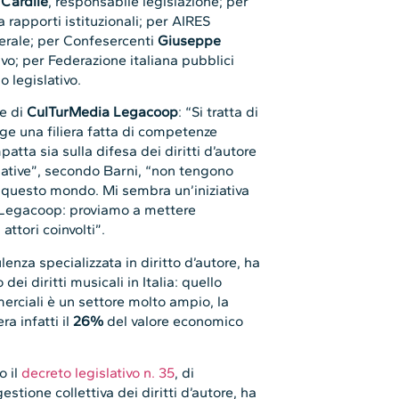
 Cardile
, responsabile legislazione; per
ea rapporti istituzionali; per AIRES
nerale; per Confesercenti
Giuseppe
tivo; per Federazione italiana pubblici
io legislativo.
te di
CulTurMedia Legacoop
: “Si tratta di
ge una filiera fatta di competenze
patta sia sulla difesa dei diritti d’autore
mative”, secondo Barni, “non tengono
i questo mondo. Mi sembra un’iniziativa
 Legacoop: proviamo a mettere
attori coinvolti”.
lenza specializzata in diritto d’autore, ha
ei diritti musicali in Italia: quello
merciali è un settore molto ampio, la
a infatti il
26%
del valore economico
o il
decreto legislativo n. 35
, di
stione collettiva dei diritti d’autore, ha