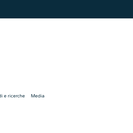
i e ricerche
Media