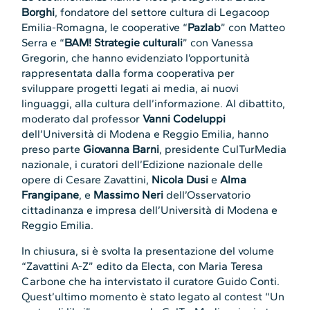
Borghi
, fondatore del settore cultura di Legacoop
Emilia-Romagna, le cooperative “
Pazlab
” con Matteo
Serra e “
BAM! Strategie culturali
” con Vanessa
Gregorin, che hanno evidenziato l’opportunità
rappresentata dalla forma cooperativa per
sviluppare progetti legati ai media, ai nuovi
linguaggi, alla cultura dell’informazione. Al dibattito,
moderato dal professor
Vanni
Codeluppi
dell’Università di Modena e Reggio Emilia, hanno
preso parte
Giovanna
Barni
, presidente CulTurMedia
nazionale, i curatori dell’Edizione nazionale delle
opere di Cesare Zavattini,
Nicola
Dusi
e
Alma
Frangipane
, e
Massimo
Neri
dell’Osservatorio
cittadinanza e impresa dell’Università di Modena e
Reggio Emilia.
In chiusura, si è svolta la presentazione del volume
“Zavattini A-Z” edito da Electa, con Maria Teresa
Carbone che ha intervistato il curatore Guido Conti.
Quest’ultimo momento è stato legato al contest “Un