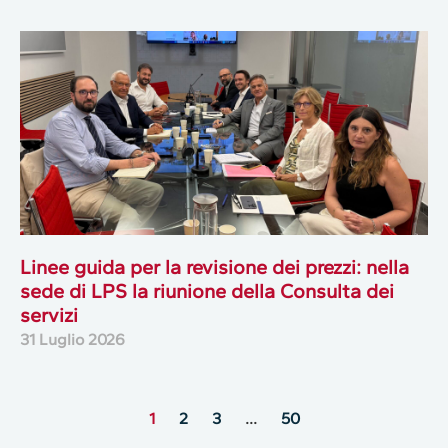
Linee guida per la revisione dei prezzi: nella
sede di LPS la riunione della Consulta dei
servizi
31 Luglio 2026
1
2
3
…
50