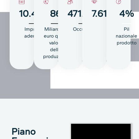
10.446
86
471.481
7.615.529
4
%
Imprese
Miliardi di
Occupati
Soci
Pil
aderenti
euro quale
nazionale
valore
prodotto
della
produzione
Piano