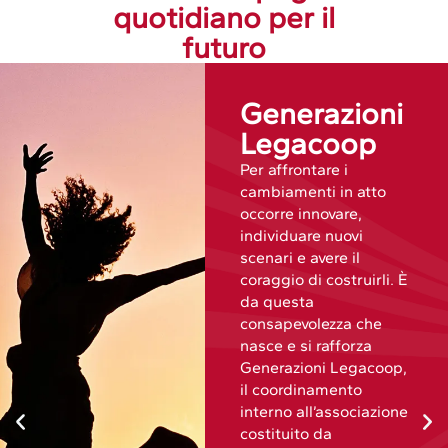
quotidiano per il
futuro
Generazioni
Legacoop
Per affrontare i
cambiamenti in atto
occorre innovare,
individuare nuovi
scenari e avere il
coraggio di costruirli. È
da questa
consapevolezza che
nasce e si rafforza
Generazioni Legacoop,
il coordinamento
interno all’associazione
costituito da