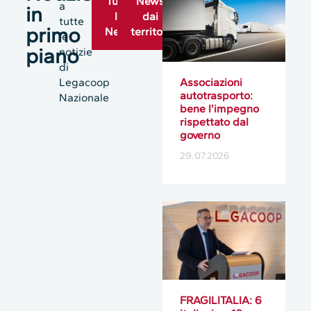
Tutte
News
a
in
le
dai
tutte
primo
News
territori
le
piano
notizie
di
Legacoop
Associazioni
autotrasporto:
Nazionale
bene l’impegno
rispettato dal
governo
29.07.2026
FRAGILITALIA: 6