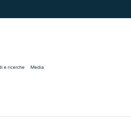
i e ricerche
Media