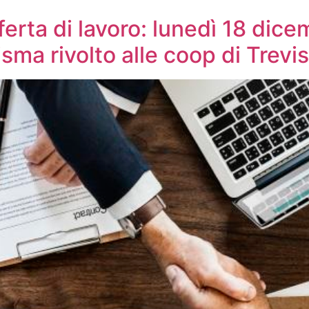
ta di lavoro: lunedì 18 dicem
isma rivolto alle coop di Trevi