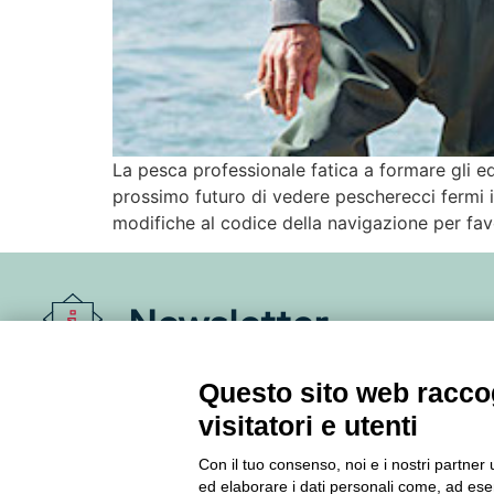
La pesca professionale fatica a formare gli eq
prossimo futuro di vedere pescherecci fermi 
modifiche al codice della navigazione per fa
Newsletter
Accedi o iscriviti alla nostra Newsletter Legacoop
Questo sito web raccog
Informazioni per restare sempre aggiornati sul
visitatori e utenti
mondo della cooperazione.
Con il tuo consenso, noi e i nostri partner 
ed elaborare i dati personali come, ad esem