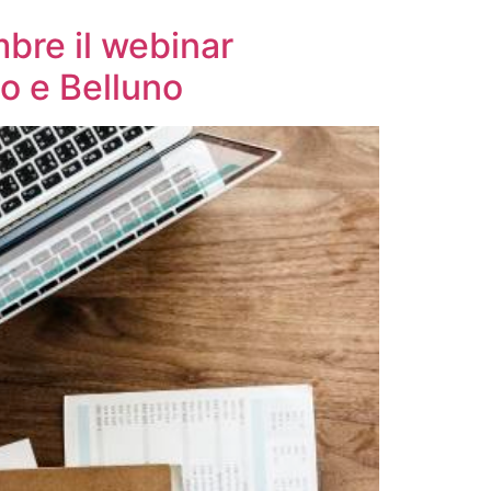
bre il webinar
so e Belluno