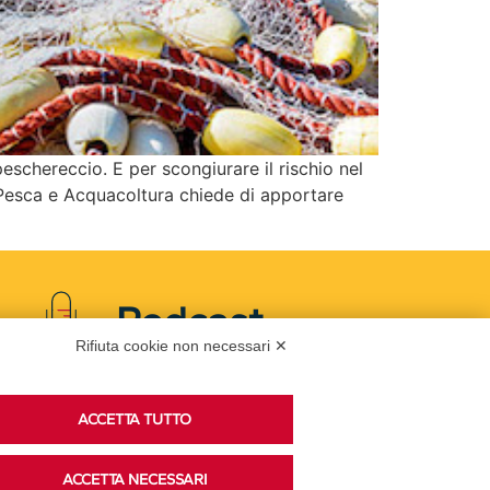
eschereccio. E per scongiurare il rischio nel
 Pesca e Acquacoltura chiede di apportare
Podcast
Rifiuta cookie non necessari ✕
Ascolta i podcast di approfondimento di Legacoop
ACCETTA TUTTO
su Spreaker.
ACCETTA NECESSARI