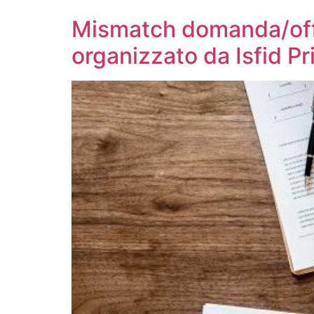
Mismatch domanda/offer
organizzato da Isfid Pr