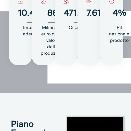
10.446
86
471.481
7.615.529
4
%
Imprese
Miliardi di
Occupati
Soci
Pil
aderenti
euro quale
nazionale
valore
prodotto
della
produzione
Piano