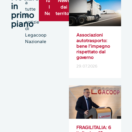
Tutte
News
a
in
le
dai
tutte
primo
News
territori
le
piano
notizie
di
Legacoop
Associazioni
autotrasporto:
Nazionale
bene l’impegno
rispettato dal
governo
29.07.2026
FRAGILITALIA: 6