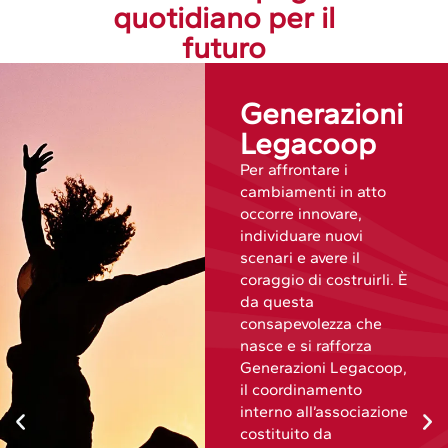
quotidiano per il
futuro
Generazioni
Legacoop
Per affrontare i
cambiamenti in atto
occorre innovare,
individuare nuovi
scenari e avere il
coraggio di costruirli. È
da questa
consapevolezza che
nasce e si rafforza
Generazioni Legacoop,
il coordinamento
interno all’associazione
costituito da