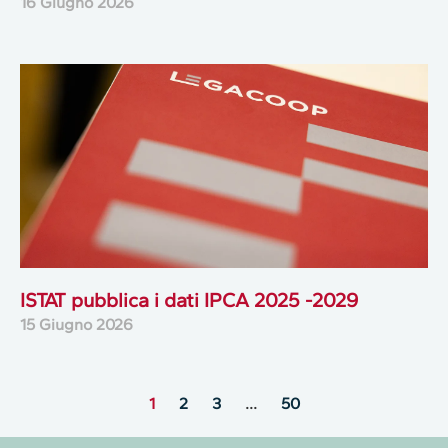
16 Giugno 2026
ISTAT pubblica i dati IPCA 2025 -2029
15 Giugno 2026
1
2
3
…
50