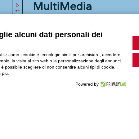
MultiMedia
lie alcuni dati personali dei
Guarda i nostri video, storie e webinar.
utilizziamo i cookie e tecnologie simili per archiviare, accedere
pio, la visita al sito web o la personalizzazione degli annunci.
, è possibile scegliere di non consentire alcuni tipi di cookie.
Accedi a Youtube
 più.
Powered by
Seguici sui nostri canali social: