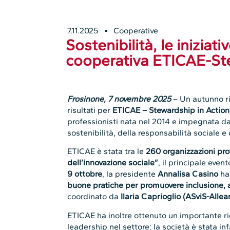
7.11.2025
Cooperative
Sostenibilità, le iniziati
cooperativa ETICAE-Ste
Frosinone, 7 novembre 2025
– Un autunno ri
risultati per
ETICAE – Stewardship in Action
professionisti nata nel 2014 e impegnata da
sostenibilità, della responsabilità sociale e 
ETICAE è stata tra le
260 organizzazioni pro
dell’innovazione sociale”
, il principale event
9 ottobre
, la presidente
Annalisa Casino
ha
buone pratiche per promuovere inclusione, a
coordinato da
Ilaria Caprioglio (ASviS-Allea
ETICAE ha inoltre ottenuto un importante r
leadership nel settore: la società è stata inf