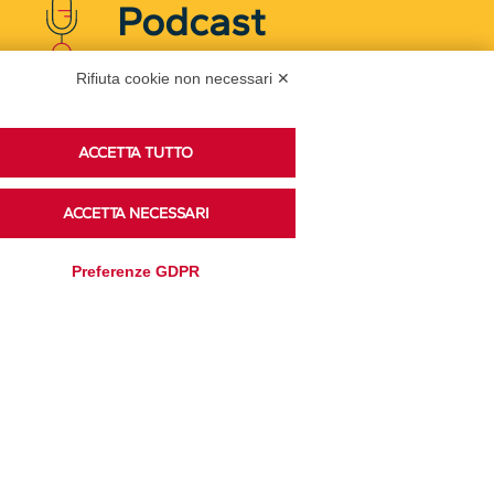
Podcast
Rifiuta cookie non necessari ✕
Ascolta i podcast di approfondimento di Legacoop
su Spreaker.
ACCETTA TUTTO
ACCETTA NECESSARI
Accedi alla sezione
Preferenze GDPR
Privacy Policy
Disclaimer
Cookie Policy
Trasparenza