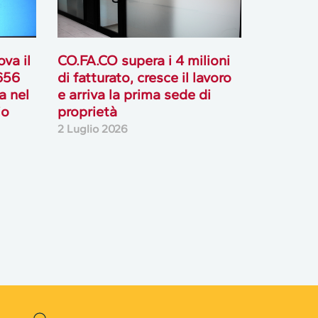
va il
CO.FA.CO supera i 4 milioni
 656
di fatturato, cresce il lavoro
ta nel
e arriva la prima sede di
io
proprietà
2 Luglio 2026