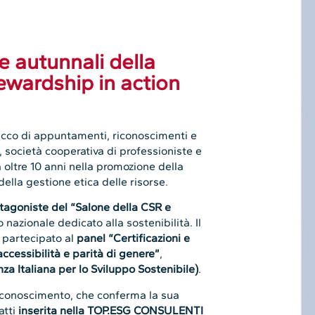
ve autunnali della
wardship in action
cco di appuntamenti, riconoscimenti e
, società cooperativa di professioniste e
 oltre 10 anni nella promozione della
della gestione etica delle risorse.
tagoniste del “Salone della CSR e
o nazionale dedicato alla sostenibilità. Il
 partecipato al
panel “Certificazioni e
ccessibilità e parità di genere”
,
nza Italiana per lo Sviluppo Sostenibile)
.
iconoscimento, che conferma la sua
atti
inserita nella TOP.ESG CONSULENTI