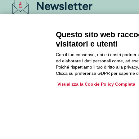
Newsletter
Accedi o iscriviti alla nostra Newsletter Legacoop
Informazioni per restare sempre aggiornati sul
Questo sito web raccog
mondo della cooperazione.
visitatori e utenti
Con il tuo consenso, noi e i nostri partner 
Iscriviti
ed elaborare i dati personali come, ad esem
Poiché rispettiamo il tuo diritto alla privacy
Archivio Newsletter
Clicca su preferenze GDPR per saperne di
Visualizza la Cookie Policy Completa
Via Guattani 9 00161 Roma
Tel. 06844391