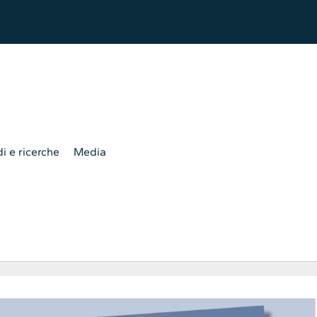
i e ricerche
Media