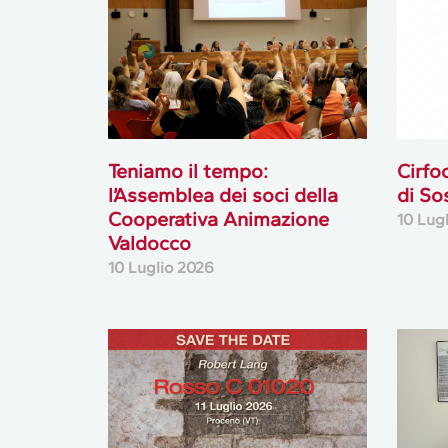
Teniamo il tempo:
Cirfo
l’Assemblea dei soci della
di So
Cooperativa Animazione
10 Lug
Valdocco
10 Luglio 2026