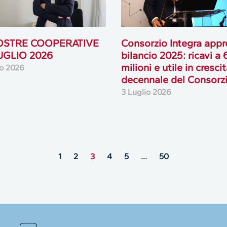
OSTRE COOPERATIVE
Consorzio Integra appro
LUGLIO 2026
bilancio 2025: ricavi a
milioni e utile in cresci
io 2026
decennale del Consorz
3 Luglio 2026
1
2
3
4
5
…
50