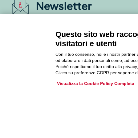
Newsletter
Accedi o iscriviti alla nostra Newsletter Legacoop
Informazioni per restare sempre aggiornati sul
Questo sito web raccog
mondo della cooperazione.
visitatori e utenti
Con il tuo consenso, noi e i nostri partner 
Iscriviti
ed elaborare i dati personali come, ad esem
Poiché rispettiamo il tuo diritto alla privacy
Archivio Newsletter
Clicca su preferenze GDPR per saperne di
Visualizza la Cookie Policy Completa
Via Guattani 9 00161 Roma
Tel. 06844391