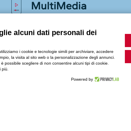
MultiMedia
lie alcuni dati personali dei
Guarda i nostri video, storie e webinar.
utilizziamo i cookie e tecnologie simili per archiviare, accedere
pio, la visita al sito web o la personalizzazione degli annunci.
, è possibile scegliere di non consentire alcuni tipi di cookie.
Accedi a Youtube
 più.
Powered by
Seguici sui nostri canali social: