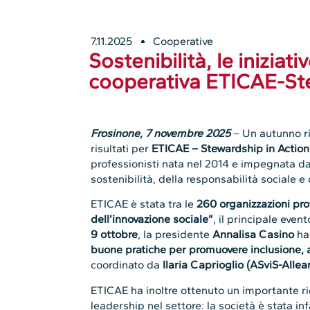
7.11.2025
Cooperative
Sostenibilità, le iniziati
cooperativa ETICAE-Ste
Frosinone, 7 novembre 2025
– Un autunno ri
risultati per
ETICAE – Stewardship in Action
professionisti nata nel 2014 e impegnata da
sostenibilità, della responsabilità sociale e 
ETICAE è stata tra le
260 organizzazioni pro
dell’innovazione sociale”
, il principale event
9 ottobre
, la presidente
Annalisa Casino
ha
buone pratiche per promuovere inclusione, a
coordinato da
Ilaria Caprioglio (ASviS-Allea
ETICAE ha inoltre ottenuto un importante r
leadership nel settore: la società è stata inf