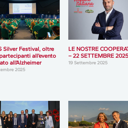
 Silver Festival, oltre
LE NOSTRE COOPERA
 partecipanti all’evento
– 22 SETTEMBRE 202
ato all’Alzheimer
19 Settembre 2025
tembre 2025