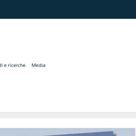
i e ricerche
Media