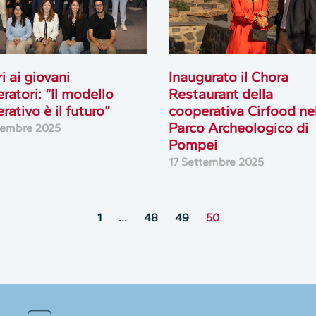
i ai giovani
Inaugurato il Chora
ratori: “Il modello
Restaurant della
rativo è il futuro”
cooperativa Cirfood ne
Parco Archeologico di
tembre 2025
Pompei
17 Settembre 2025
1
…
48
49
50