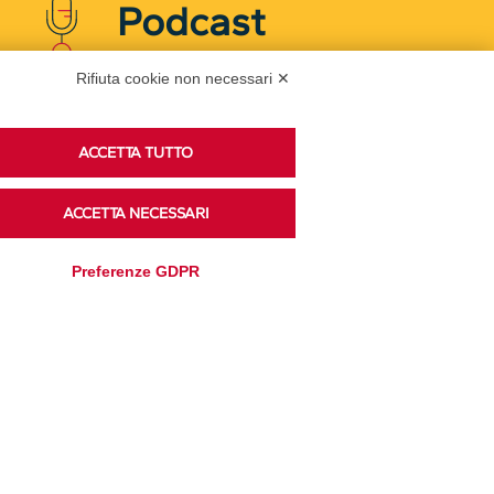
Podcast
Rifiuta cookie non necessari ✕
Ascolta i podcast di approfondimento di Legacoop
su Spreaker.
ACCETTA TUTTO
ACCETTA NECESSARI
Accedi alla sezione
Preferenze GDPR
Privacy Policy
Disclaimer
Cookie Policy
Trasparenza