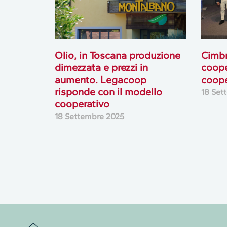
Olio, in Toscana produzione
Cimbr
dimezzata e prezzi in
coope
aumento. Legacoop
coope
risponde con il modello
18 Set
cooperativo
18 Settembre 2025