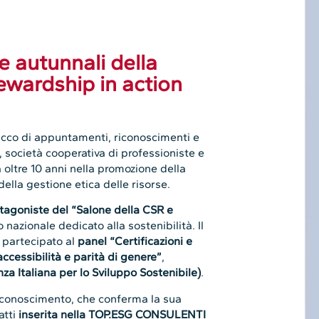
ve autunnali della
wardship in action
cco di appuntamenti, riconoscimenti e
, società cooperativa di professioniste e
 oltre 10 anni nella promozione della
della gestione etica delle risorse.
tagoniste del “Salone della CSR e
o nazionale dedicato alla sostenibilità. Il
 partecipato al
panel “Certificazioni e
ccessibilità e parità di genere”
,
nza Italiana per lo Sviluppo Sostenibile)
.
iconoscimento, che conferma la sua
atti
inserita nella TOP.ESG CONSULENTI