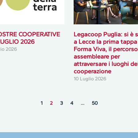
OSTRE COOPERATIVE
Legacoop Puglia: si è 
 LUGLIO 2026
a Lecce la prima tappa
Forma Viva, il percorso
lio 2026
assembleare per
attraversare i luoghi de
cooperazione
10 Luglio 2026
1
2
3
4
…
50