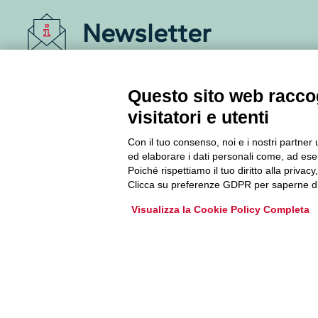
Newsletter
Accedi o iscriviti alla nostra Newsletter Legacoop
Informazioni per restare sempre aggiornati sul
Questo sito web raccog
mondo della cooperazione.
visitatori e utenti
Con il tuo consenso, noi e i nostri partner 
Iscriviti
ed elaborare i dati personali come, ad esem
Poiché rispettiamo il tuo diritto alla privacy
Archivio Newsletter
Clicca su preferenze GDPR per saperne di
Visualizza la Cookie Policy Completa
Via Guattani 9 00161 Roma