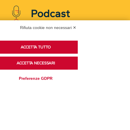
Podcast
Rifiuta cookie non necessari ✕
Ascolta i podcast di approfondimento di Legacoop
su Spreaker.
ACCETTA TUTTO
ACCETTA NECESSARI
Accedi alla sezione
Preferenze GDPR
Privacy Policy
Disclaimer