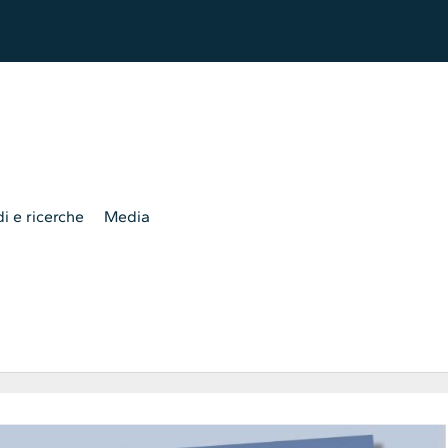
i e ricerche
Media