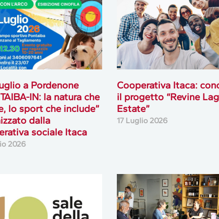
 luglio a Pordenone
Cooperativa Itaca: con
AIBA-IN: la natura che
il progetto “Revine La
e, lo sport che include”
Estate”
izzato dalla
17 Luglio 2026
rativa sociale Itaca
lio 2026