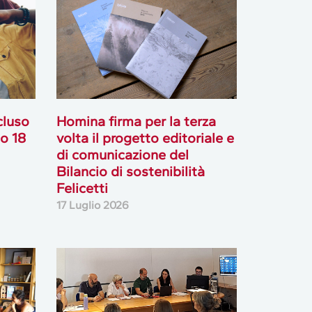
cluso
Homina firma per la terza
go 18
volta il progetto editoriale e
di comunicazione del
Bilancio di sostenibilità
Felicetti
17 Luglio 2026