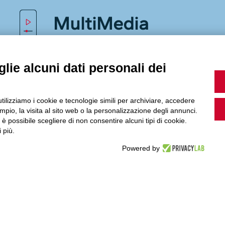
MultiMedia
lie alcuni dati personali dei
Guarda i nostri video, storie e webinar.
utilizziamo i cookie e tecnologie simili per archiviare, accedere
pio, la visita al sito web o la personalizzazione degli annunci.
, è possibile scegliere di non consentire alcuni tipi di cookie.
Accedi a Youtube
 più.
Powered by
Seguici sui nostri canali social: