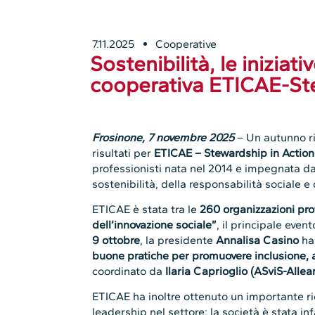
7.11.2025
Cooperative
Sostenibilità, le iniziati
cooperativa ETICAE-Ste
Frosinone, 7 novembre 2025
– Un autunno ri
risultati per
ETICAE – Stewardship in Action
professionisti nata nel 2014 e impegnata da
sostenibilità, della responsabilità sociale e 
ETICAE è stata tra le
260 organizzazioni pro
dell’innovazione sociale”
, il principale event
9 ottobre
, la presidente
Annalisa Casino
ha
buone pratiche per promuovere inclusione, a
coordinato da
Ilaria Caprioglio (ASviS-Allea
ETICAE ha inoltre ottenuto un importante r
leadership nel settore: la società è stata inf