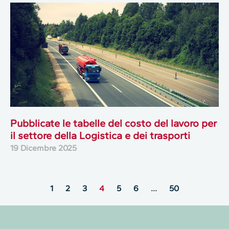
Pubblicate le tabelle del costo del lavoro per
il settore della Logistica e dei trasporti
19 Dicembre 2025
1
2
3
4
5
6
…
50