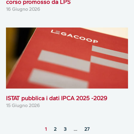
corso promosso da LPS
16 Giugno 2026
ISTAT pubblica i dati IPCA 2025 -2029
15 Giugno 2026
1
2
3
…
27