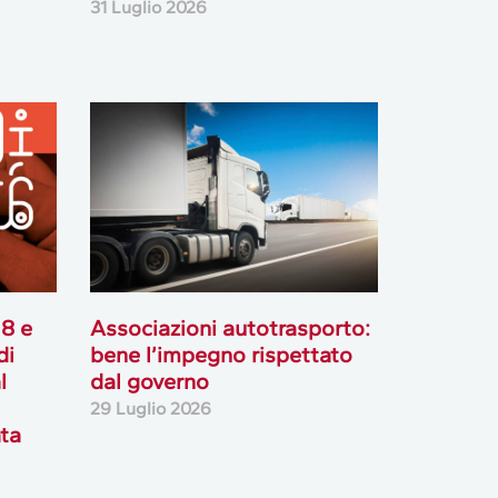
31 Luglio 2026
18 e
Associazioni autotrasporto:
di
bene l’impegno rispettato
l
dal governo
29 Luglio 2026
ata