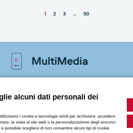
1
2
3
…
50
MultiMedia
Guarda i nostri video, storie e webinar.
lie alcuni dati personali dei
utilizziamo i cookie e tecnologie simili per archiviare, accedere
Accedi a Youtube
pio, la visita al sito web o la personalizzazione degli annunci.
, è possibile scegliere di non consentire alcuni tipi di cookie.