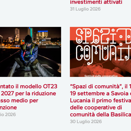
investimenti attivati
31 Luglio 2026
ntato il modello OT23
“Spazi di comunità”, il 
 2027 per la riduzione
19 settembre a Savoia 
asso medio per
Lucania il primo festiva
nzione
delle cooperative di
comunità della Basilic
lio 2026
30 Luglio 2026