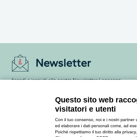
Newsletter
Accedi o iscriviti alla nostra Newsletter Legacoop
Informazioni per restare sempre aggiornati sul
mondo della cooperazione.
Questo sito web raccog
visitatori e utenti
Iscriviti
Con il tuo consenso, noi e i nostri partner 
ed elaborare i dati personali come, ad esem
Archivio Newsletter
Poiché rispettiamo il tuo diritto alla privacy