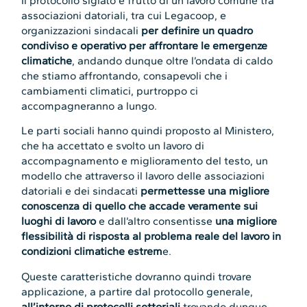
Il protocollo siglato è frutto di un lavoro comune tra
associazioni datoriali, tra cui Legacoop, e
organizzazioni sindacali
per definire un quadro
condiviso e operativo per affrontare le emergenze
climatiche
, andando dunque oltre l’ondata di caldo
che stiamo affrontando, consapevoli che i
cambiamenti climatici, purtroppo ci
accompagneranno a lungo.
Le parti sociali hanno quindi proposto al Ministero,
che ha accettato e svolto un lavoro di
accompagnamento e miglioramento del testo, un
modello che attraverso il lavoro delle associazioni
datoriali e dei sindacati
permettesse una migliore
conoscenza di quello che accade veramente sui
luoghi di lavoro
e dall’altro consentisse
una migliore
flessibilità di risposta al problema reale del lavoro in
condizioni climatiche estrem
e.
Queste caratteristiche dovranno quindi trovare
applicazione, a partire dal protocollo generale,
all’interno di protocolli settoriali
trovando dunque