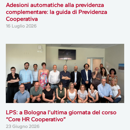
Adesioni automatiche alla previdenza
complementare: la guida di Previdenza
Cooperativa
16 Luglio 2026
LPS: a Bologna l’ultima giornata del corso
“Core HR Cooperativo”
23 Giugno 2026