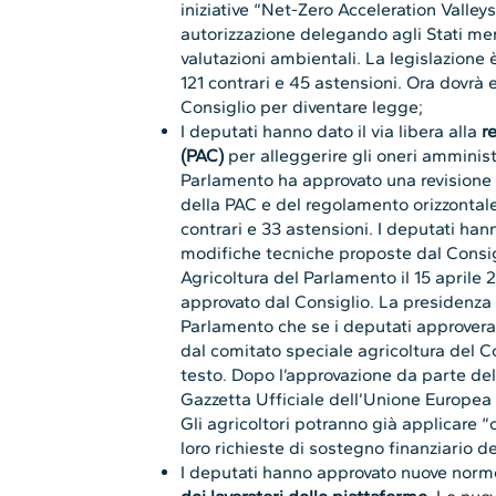
iniziative “Net-Zero Acceleration Valley
autorizzazione delegando agli Stati mem
valutazioni ambientali. La legislazione è
121 contrari e 45 astensioni. Ora dovr
Consiglio per diventare legge;
I deputati hanno dato il via libera alla
r
(PAC)
per alleggerire gli oneri amministra
Parlamento ha approvato una revisione 
della PAC e del regolamento orizzontale
contrari e 33 astensioni. I deputati han
modifiche tecniche proposte dal Consi
Agricoltura del Parlamento il 15 aprile
approvato dal Consiglio. La presidenza 
Parlamento che se i deputati approver
dal comitato speciale agricoltura del Co
testo. Dopo l’approvazione da parte del
Gazzetta Ufficiale dell’Unione Europea
Gli agricoltori potranno già applicare “
loro richieste di sostegno finanziario d
I deputati hanno approvato nuove norm