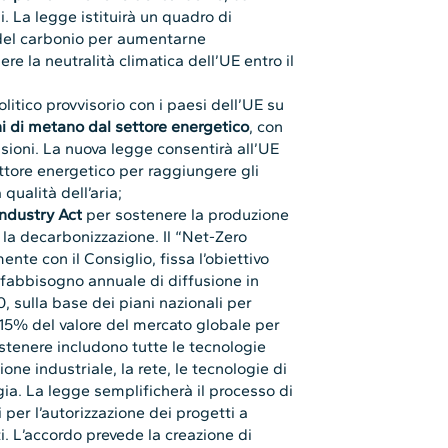
ni. La legge istituirà un quadro di
e del carbonio per aumentarne
re la neutralità climatica dell’UE entro il
itico provvisorio con i paesi dell’UE su
ni di metano dal settore energetico
, con
nsioni. La nuova legge consentirà all’UE
ettore energetico per raggiungere gli
 qualità dell’aria;
ndustry Act
per sostenere la produzione
 la decarbonizzazione. Il “Net-Zero
nte con il Consiglio, fissa l’obiettivo
 fabbisogno annuale di diffusione in
0, sulla base dei piani nazionali per
il 15% del valore del mercato globale per
stenere includono tutte le tecnologie
ione industriale, la rete, le tecnologie di
gia. La legge semplificherà il processo di
per l’autorizzazione dei progetti a
ti. L’accordo prevede la creazione di