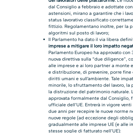
dei lavoratori delle piattaforme.
Le nuov
dal Consiglio a febbraio e adottate con 
astensioni, mirano a garantire che i lavo
status lavorativo classificato corretta
fittizio. Regolamentano inoltre, per la p
algoritmi sul posto di lavoro;
Il Parlamento ha dato il via libera defin
imprese a mitigare il loro impatto negat
Parlamento Europeo ha approvato con 374
nuova direttiva sulla “due diligence”, 
alle imprese e ai loro partner a monte e
e distribuzione, di prevenire, porre fine
diritti umani e sull’ambiente. Tale impatt
minorile, lo sfruttamento del lavoro, la
la distruzione del patrimonio naturale. 
approvata formalmente dal Consiglio, f
ufficiale dell’UE. Entrerà in vigore vent
due anni per recepire le nuove norme nel
nuove regole (ad eccezione degli obbli
gradualmente alle imprese UE (e alle 
stesse soglie di fatturato nell’UE):