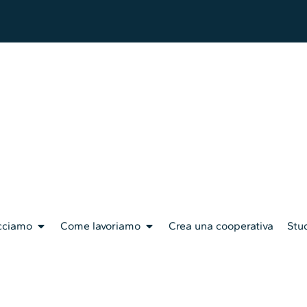
cciamo
Come lavoriamo
Crea una cooperativa
Stud