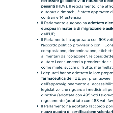
rafforzare gli obiettivi di riduzione dell
pesanti
(HDV). Il regolamento, che affr
autobus e rimorchi, è stato approvato da
contrari e 14 astensioni;
Il Parlamento europeo ha
adottato dieci
europea in materia di migrazione e asil
dell’UE;
Il Parlamento ha approvato con 603 voti 
l’accordo politico provvisorio con il Co
composizione, denominazione, etichetta
alimentari da “colazione”, le cosiddette
aiutare i consumatori a prendere decisi
come miele, succhi di frutta, marmella
I deputati hanno adottato le loro prop
farmaceutica dell’UE,
per promuovere l’
dell’approvvigionamento e l’accessibili
legislativo, che riguarda i medicinali 
direttiva (adottata con 495 voti favorevo
regolamento (adottato con 488 voti favor
Il Parlamento ha adottato l’accordo poli
nuovo quadro di certificazione volontar