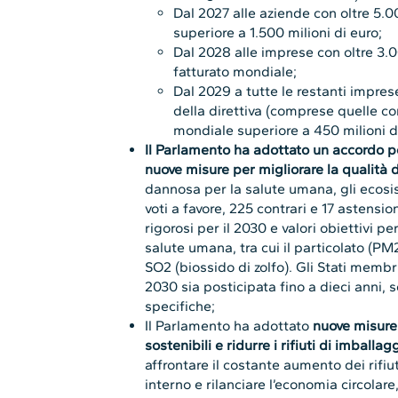
Dal 2027 alle aziende con oltre 5.
superiore a 1.500 milioni di euro;
Dal 2028 alle imprese con oltre 3.0
fatturato mondiale;
Dal 2029 a tutte le restanti impres
della direttiva (comprese quelle co
mondiale superiore a 450 milioni di
Il Parlamento ha adottato un accordo pol
nuove misure per migliorare la qualità de
dannosa per la salute umana, gli ecosist
voti a favore, 225 contrari e 17 astensio
rigorosi per il 2030 e valori obiettivi p
salute umana, tra cui il particolato (PM
SO2 (biossido di zolfo). Gli Stati memb
2030 sia posticipata fino a dieci anni,
specifiche;
Il Parlamento ha adottato
nuove misure 
sostenibili e ridurre i rifiuti di imballag
affrontare il costante aumento dei rifiu
interno e rilanciare l’economia circolare