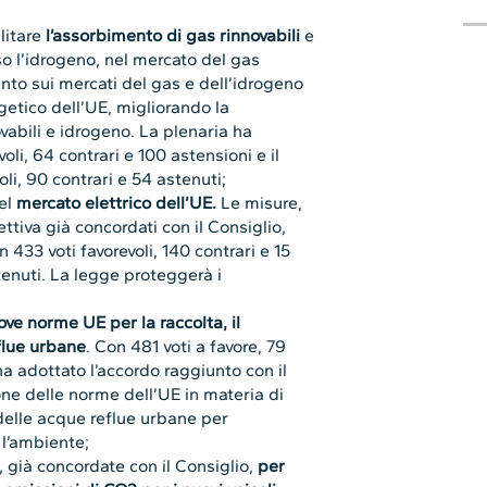
litare
l’assorbimento di gas rinnovabili
e
o l’idrogeno, nel mercato del gas
ento sui mercati del gas e dell’idrogeno
getico dell’UE, migliorando la
vabili e idrogeno. La plenaria ha
oli, 64 contrari e 100 astensioni e il
li, 90 contrari e 54 astenuti;
del
mercato elettrico dell’UE.
Le misure,
iva già concordati con il Consiglio,
433 voti favorevoli, 140 contrari e 15
stenuti. La legge proteggerà i
ove norme UE per la raccolta, il
flue urbane
. Con 481 voti a favore, 79
ha adottato l’accordo raggiunto con il
one delle norme dell’UE in materia di
delle acque reflue urbane per
 l’ambiente;
 già concordate con il Consiglio,
per