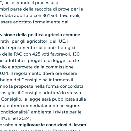
s”, accelerando il processo di
bri parte della raccolta di prove per le
 stata adottata con 361 voti favorevoli,
à essere adottato formalmente dal
evisione della politica agricola comune
tivi per gli agricoltori dell’UE. Il
del regolamento sui piani strategici
 della PAC con 425 voti favorevoli, 130
no adottato il progetto di legge con le
glio e approvate dalla commissione
 2024. Il regolamento dovrà ora essere
belga del Consiglio ha informato il
anno la proposta nella forma concordata
nsiglio, il Consiglio adotterà lo stesso
 Consiglio, la legge sarà pubblicata sulla
 ed entrerà immediatamente in vigore.
condizionalità” ambientali riviste per le
ell’UE nel 2024;
e volte a
migliorare le condizioni di lavoro