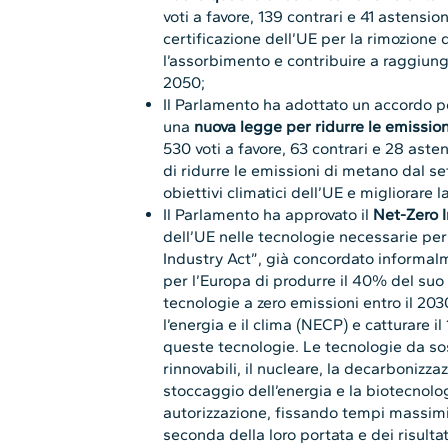
voti a favore, 139 contrari e 41 astensio
certificazione dell’UE per la rimozion
l’assorbimento e contribuire a raggiunge
2050;
Il Parlamento ha adottato un accordo pol
una
nuova legge per ridurre le emissio
530 voti a favore, 63 contrari e 28 aste
di ridurre le emissioni di metano dal s
obiettivi climatici dell’UE e migliorare la
Il Parlamento ha approvato il
Net-Zero I
dell’UE nelle tecnologie necessarie per
Industry Act”, già concordato informalme
per l’Europa di produrre il 40% del suo
tecnologie a zero emissioni entro il 203
l’energia e il clima (NECP) e catturare 
queste tecnologie. Le tecnologie da so
rinnovabili, il nucleare, la decarbonizzaz
stoccaggio dell’energia e la biotecnolo
autorizzazione, fissando tempi massimi 
seconda della loro portata e dei risulta