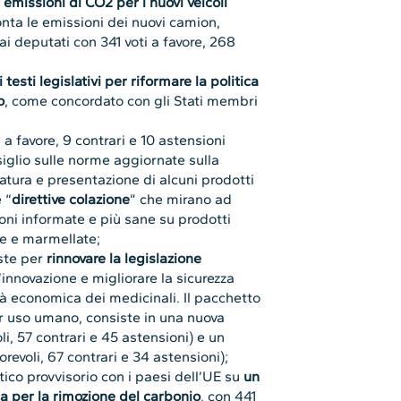
e emissioni di CO2 per i nuovi veicoli
onta le emissioni dei nuovi camion,
i deputati con 341 voti a favore, 268
 testi legislativi per riformare la politica
o
, come concordato con gli Stati membri
a favore, 9 contrari e 10 astensioni
nsiglio sulle norme aggiornate sulla
tura e presentazione di alcuni prodotti
 “
direttive colazione
” che mirano ad
oni informate e più sane su prodotti
te e marmellate;
oste per
rinnovare la legislazione
innovazione e migliorare la sicurezza
tà economica dei medicinali. Il pacchetto
per uso umano, consiste in una nuova
li, 57 contrari e 45 astensioni) e un
evoli, 67 contrari e 34 astensioni);
tico provvisorio con i paesi dell’UE su
un
ia per la rimozione del carbonio
, con 441