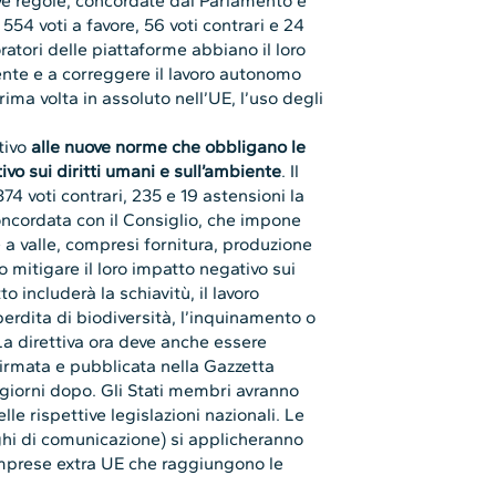
e regole, concordate dal Parlamento e
554 voti a favore, 56 voti contrari e 24
ratori delle piattaforme abbiano il loro
mente e a correggere il lavoro autonomo
rima volta in assoluto nell’UE, l’uso degli
itivo
alle nuove norme che obbligano le
ivo sui diritti umani e sull’ambiente
. Il
 voti contrari, 235 e 19 astensioni la
concordata con il Consiglio, che impone
 a valle, compresi fornitura, produzione
 o mitigare il loro impatto negativo sui
o includerà la schiavitù, il lavoro
 perdita di biodiversità, l’inquinamento o
La direttiva ora deve anche essere
irmata e pubblicata nella Gazzetta
i giorni dopo. Gli Stati membri avranno
le rispettive legislazioni nazionali. Le
ghi di comunicazione) si applicheranno
imprese extra UE che raggiungono le