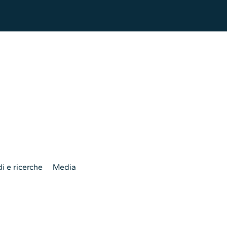
i e ricerche
Media