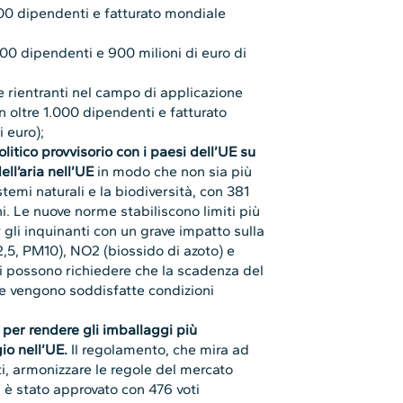
000 dipendenti e fatturato mondiale
00 dipendenti e 900 milioni di euro di
e rientranti nel campo di applicazione
n oltre 1.000 dipendenti e fatturato
 euro);
itico provvisorio con i paesi dell’UE su
ll’aria nell’UE
in modo che non sia più
emi naturali e la biodiversità, con 381
ni. Le nuove norme stabiliscono limiti più
er gli inquinanti con un grave impatto sulla
2,5, PM10), NO2 (biossido di azoto) e
ri possono richiedere che la scadenza del
 se vengono soddisfatte condizioni
per rendere gli imballaggi più
gio nell’UE.
Il regolamento, che mira ad
ti, armonizzare le regole del mercato
, è stato approvato con 476 voti