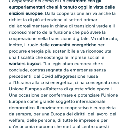
Cooperative nel corso di un
confronto con gli
europarlamentari che si è tenuto oggi in vista delle
elezioni europee
. Dalla cooperazione arriva anche la
richiesta di più attenzione ai settori primari
dell’agroalimentare in chiave di transizioni verde e il
riconoscimento della funzione che può avere la
cooperazione nella transizione digitale. Va rafforzato,
inoltre, il ruolo delle
comunità energetiche
per
produrre energia più sostenibile e va riconosciuta
una fiscalità che sostenga le imprese sociali e i
workers buyout
.
“La legislatura europea che si
conclude, contrassegnata da emergenze senza
precedenti, dal Covid all’aggressione russa
all’Ucraina alla crisi energetica, ci ha consegnato una
Unione Europea all’altezza di queste sfide epocali.
Una occasione per confermare e potenziare l’Unione
Europea come grande soggetto internazionale
democratico. Il movimento cooperativo è europeista
da sempre, per una Europa dei diritti, del lavoro, del
welfare, delle persone, di tutte le imprese e per
un’economia europea che metta al centro questi