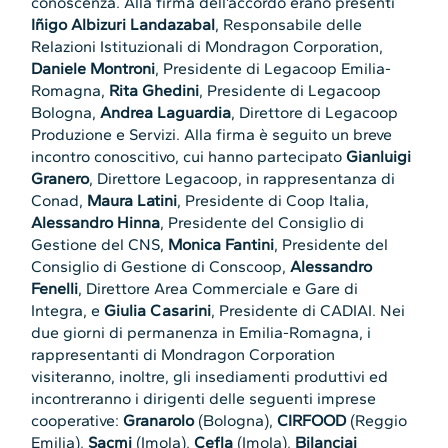
conoscenza. Alla firma dell’accordo erano presenti
Iñigo Albizuri Landazabal
, Responsabile delle
Relazioni Istituzionali di Mondragon Corporation,
Daniele Montroni
, Presidente di Legacoop Emilia-
Romagna,
Rita Ghedini
, Presidente di Legacoop
Bologna,
Andrea Laguardia
, Direttore di Legacoop
Produzione e Servizi. Alla firma è seguito un breve
incontro conoscitivo, cui hanno partecipato
Gianluigi
Granero
, Direttore Legacoop, in rappresentanza di
Conad,
Maura Latini
, Presidente di Coop Italia,
Alessandro Hinna
, Presidente del Consiglio di
Gestione del CNS,
Monica Fantini
, Presidente del
Consiglio di Gestione di Conscoop,
Alessandro
Fenelli
, Direttore Area Commerciale e Gare di
Integra, e
Giulia Casarini
, Presidente di CADIAI. Nei
due giorni di permanenza in Emilia-Romagna, i
rappresentanti di Mondragon Corporation
visiteranno, inoltre, gli insediamenti produttivi ed
incontreranno i dirigenti delle seguenti imprese
cooperative:
Granarolo
(Bologna),
CIRFOOD
(Reggio
Emilia),
Sacmi
(Imola),
Cefla
(Imola),
Bilanciai