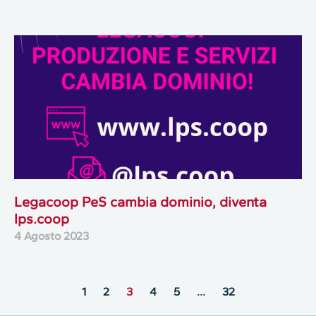
Legacoop PeS cambia dominio, diventa
lps.coop
4 Agosto 2023
1
2
3
4
5
…
32