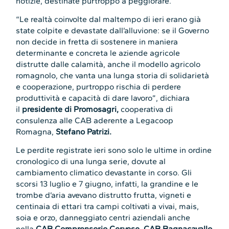
notizie, destinate purtroppo a peggiorare.
“Le realtà coinvolte dal maltempo di ieri erano già
state colpite e devastate dall’alluvione: se il Governo
non decide in fretta di sostenere in maniera
determinante e concreta le aziende agricole
distrutte dalle calamità, anche il modello agricolo
romagnolo, che vanta una lunga storia di solidarietà
e cooperazione, purtroppo rischia di perdere
produttività e capacità di dare lavoro”, dichiara
il
presidente di Promosagri,
cooperativa di
consulenza alle CAB aderente a Legacoop
Romagna,
Stefano Patrizi.
Le perdite registrate ieri sono solo le ultime in ordine
cronologico di una lunga serie, dovute al
cambiamento climatico devastante in corso. Gli
scorsi 13 luglio e 7 giugno, infatti, la grandine e le
trombe d’aria avevano distrutto frutta, vigneti e
centinaia di ettari tra campi coltivati a vivai, mais,
soia e orzo, danneggiato centri aziendali anche
nella
CAB Comprensorio Cervese
,
CAB Bagnacavallo