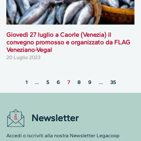
Giovedì 27 luglio a Caorle (Venezia) il
convegno promosso e organizzato da FLAG
Veneziano-Vegal
20 Luglio 2023
1
…
5
6
7
8
9
…
35
Newsletter
Accedi o iscriviti alla nostra Newsletter Legacoop