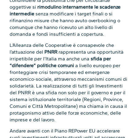
condividere la possibilità che per circostanze
oggettive si
rimodulino internamente le scadenze
intermedie
senza modificare i target finali o si
rifinanzino misure che hanno avuto overbooking o
comunque che hanno ricevuto un alto livello di
domanda e fondi insufficienti a copertura.
L’Alleanza delle Cooperative è consapevole che
l’attuazione del
PNRR
rappresenta una opportunità
irripetibile per l’Italia ma anche una
sfida per
“difendere” politiche comuni
a livello europeo per
fronteggiare crisi temporanee ed emergenze
economico-sociale, attraverso meccanismi comuni di
solidarietà. La realizzazione di tutti gli Investimenti
del PNRR è una sfida non solo per il governo e per il
sistema istituzionale territoriale (Regioni, Province,
Comuni e Città Metropolitane) ma chiama in causa il
protagonismo attivo delle forze economiche, delle
imprese e del lavoro.
Andare avanti con il Piano REPower EU accelerare
sugli investimenti infrastrutturali volti ad accrescere