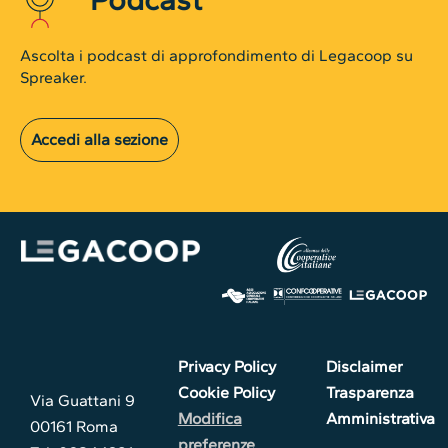
Ascolta i podcast di approfondimento di Legacoop su
Spreaker.
Accedi alla sezione
Privacy Policy
Disclaimer
Cookie Policy
Trasparenza
Via Guattani 9
Modifica
Amministrativa
00161 Roma
preferenze