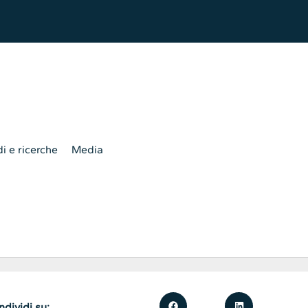
i e ricerche
Media
dividi su: