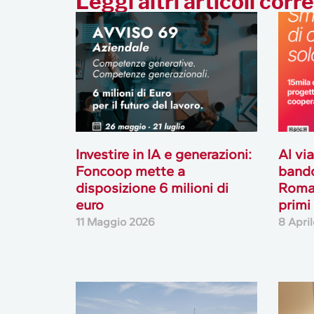
Leggi altri articoli corre
Investire in IA e generazioni:
Al via
Foncoop mette a
band
disposizione 6 milioni di
Romag
euro
primi 
11 Maggio 2026
8 Apri