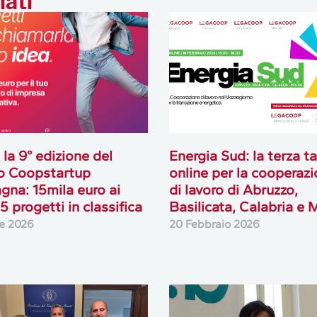
lati
 la 9° edizione del
Energia Sud: la terza t
o Coopstartup
online per la cooperaz
na: 15mila euro ai
di lavoro di Abruzzo,
5 progetti in classifica
Basilicata, Calabria e 
le 2026
20 Febbraio 2026