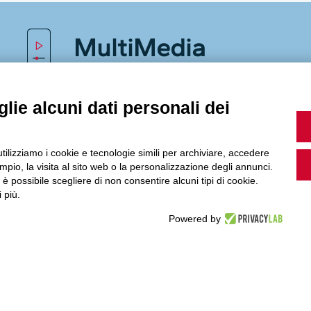
MultiMedia
lie alcuni dati personali dei
Guarda i nostri video, storie e webinar.
utilizziamo i cookie e tecnologie simili per archiviare, accedere
pio, la visita al sito web o la personalizzazione degli annunci.
, è possibile scegliere di non consentire alcuni tipi di cookie.
Accedi a Youtube
 più.
Powered by
Seguici sui nostri canali social: