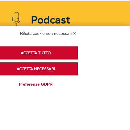
Podcast
Rifiuta cookie non necessari ✕
Ascolta i podcast di approfondimento di Legacoop
su Spreaker.
ACCETTA TUTTO
ACCETTA NECESSARI
Accedi alla sezione
Preferenze GDPR