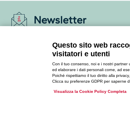
Newsletter
Accedi o iscriviti alla nostra Newsletter Legacoop
Informazioni per restare sempre aggiornati sul
Questo sito web raccog
mondo della cooperazione.
visitatori e utenti
Con il tuo consenso, noi e i nostri partner 
Iscriviti
ed elaborare i dati personali come, ad esem
Poiché rispettiamo il tuo diritto alla privacy
Archivio Newsletter
Clicca su preferenze GDPR per saperne di
Visualizza la Cookie Policy Completa