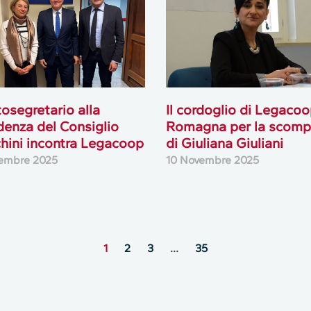
ttosegretario alla
Il cordoglio di Legaco
denza del Consiglio
Romagna per la scomp
hini incontra Legacoop
di Giuliana Giuliani
embre 2025
10 Novembre 2025
1
2
3
…
35