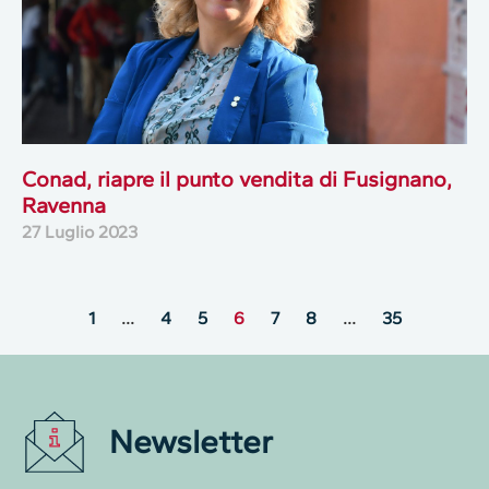
Conad, riapre il punto vendita di Fusignano,
Ravenna
27 Luglio 2023
1
…
4
5
6
7
8
…
35
Newsletter