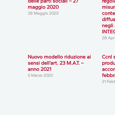
delle parti sociali – 27
regol
maggio 2020
misure
conte
28 Maggio 2020
diffu
negli
INTE
28 Apr
Nuovo modello riduzione ai
Ccnl 
sensi dell’art. 23 M.A.T. –
produ
anno 2021
accor
febbr
5 Marzo 2020
21 Feb