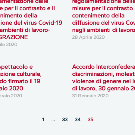
amentazione delle
regolamentazione dell
 per il contrasto e il
misure per il contrasto e
nimento della
contenimento della
sione del virus Covid-19
diffusione del virus Co
 ambienti di lavoro-
negli ambienti di lavor
GRAZIONE
28 Aprile 2020
ile 2020
spettacolo e
Accordo Interconfedera
zione culturale,
discriminazioni, molest
do firmato il 19
violenze di genere nei 
aio 2020
di lavoro, 30 gennaio 
braio 2020
31 Gennaio 2020
1
…
33
34
35