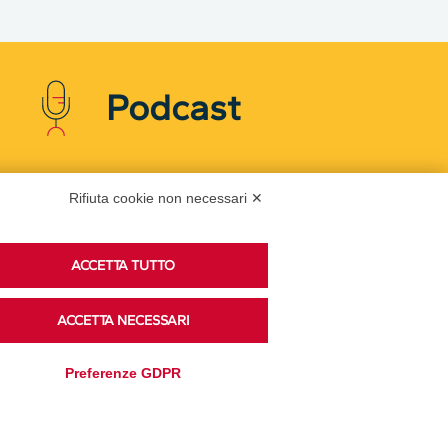
Podcast
Ascolta i podcast di approfondimento di Legacoop
Rifiuta cookie non necessari ✕
su Spreaker.
ACCETTA TUTTO
Accedi alla sezione
ACCETTA NECESSARI
Preferenze GDPR