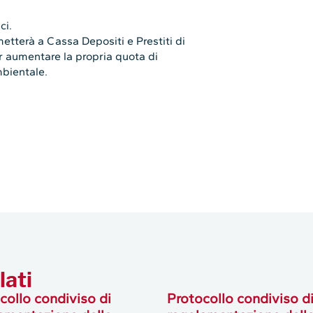
ci.
tterà a Cassa Depositi e Prestiti di
per aumentare la propria quota di
mbientale.
lati
collo condiviso di
Protocollo condiviso d