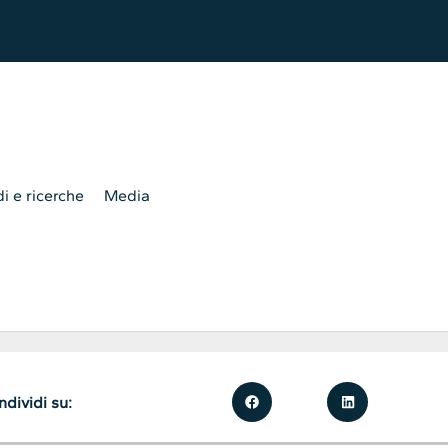
i e ricerche
Media
dividi su: