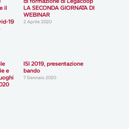
e
di formazione di Legacoop
 il
LA SECONDA GIORNATA DI
WEBINAR
vid-19
2 Aprile 2020
o
le
ISI 2019, presentazione
ie e
bando
luoghi
7 Gennaio 2020
2020