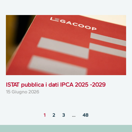
ISTAT pubblica i dati IPCA 2025 -2029
15 Giugno 2026
1
2
3
…
48