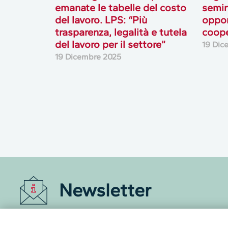
emanate le tabelle del costo
semin
del lavoro. LPS: “Più
oppor
trasparenza, legalità e tutela
coope
del lavoro per il settore”
19 Dic
19 Dicembre 2025
Newsletter
Accedi o iscriviti alla nostra Newsletter Legacoop