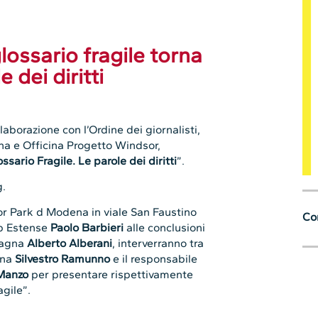
lossario fragile torna
 dei diritti
ollaborazione con l’Ordine dei giornalisti,
na e Officina Progetto Windsor,
ssario Fragile. Le parole dei diritti
”.
g.
dsor Park d Modena in viale San Faustino
Con
op Estense
Paolo Barbieri
alle conclusioni
magna
Alberto Alberani
, interverranno tra
gna
Silvestro Ramunno
e il responsabile
Manzo
per presentare rispettivamente
agile”.