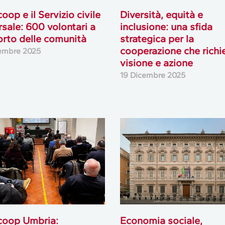
oop e il Servizio civile
Diversità, equità e
rsale: 600 volontari a
inclusione: una sfida
rto delle comunità
strategica per la
cooperazione che richi
embre 2025
visione e azione
19 Dicembre 2025
coop Umbria:
Economia sociale,