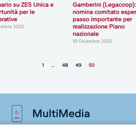
ario su ZES Unica e
Gamberini (Legacoop):
tunità per le
nomina comitato esper
rative
passo importante per
realizzazione Piano
embre 2025
nazionale
19 Dicembre 2025
1
…
48
49
50
MultiMedia