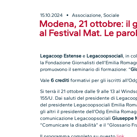
15.10.2024
Associazione
,
Sociale
Modena, 21 ottobre: il g
al Festival Mat. Le parole
Legacoop Estense
e
Legacoopsociali
, in c
la Fondazione Giornalisti dell’Emilia Romag
promuovono il seminario di formazione: “
Glo
Vale
6 crediti
formativi per gli iscritti all’Od
Si terrà il 21 ottobre dalle 9 alle 13 al Win
155/U. Dai saluti del presidente di Legaco
del presidente Legacoopsociali Emilia Ro
gli altri il presidente dell’Odg Emilia Roma
comunicazione Legacoopsociali
Giuseppe 
“Comunicare la disabilità” e il “Glossario Fr
Il programma completo su questo
link
.