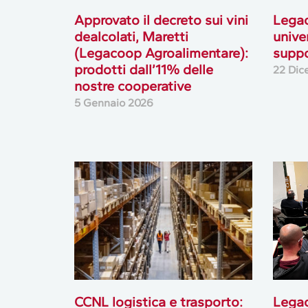
Approvato il decreto sui vini
Legac
dealcolati, Maretti
unive
(Legacoop Agroalimentare):
suppo
prodotti dall’11% delle
22 Dic
nostre cooperative
5 Gennaio 2026
CCNL logistica e trasporto:
Lega