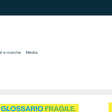
i e ricerche
Media