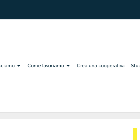
cciamo
Come lavoriamo
Crea una cooperativa
Stud