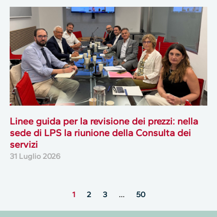
Linee guida per la revisione dei prezzi: nella
sede di LPS la riunione della Consulta dei
servizi
31 Luglio 2026
1
2
3
…
50