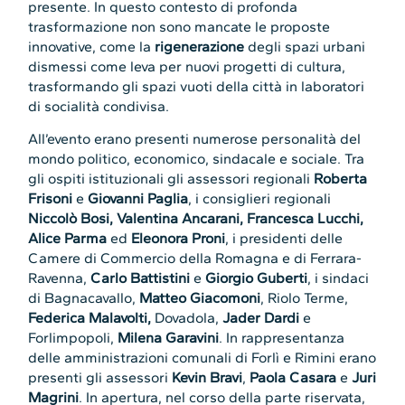
presente. In questo contesto di profonda
trasformazione non sono mancate le proposte
innovative, come la
rigenerazione
degli spazi urbani
dismessi come leva per nuovi progetti di cultura,
trasformando gli spazi vuoti della città in laboratori
di socialità condivisa.
All’evento erano presenti numerose personalità del
mondo politico, economico, sindacale e sociale. Tra
gli ospiti istituzionali gli assessori regionali
Roberta
Frisoni
e
Giovanni Paglia
, i consiglieri regionali
Niccolò Bosi, Valentina Ancarani, Francesca Lucchi,
Alice Parma
ed
Eleonora Proni
, i presidenti delle
Camere di Commercio della Romagna e di Ferrara-
Ravenna,
Carlo Battistini
e
Giorgio Guberti
, i sindaci
di Bagnacavallo,
Matteo Giacomoni
, Riolo Terme,
Federica Malavolti,
Dovadola,
Jader Dardi
e
Forlimpopoli,
Milena Garavini
. In rappresentanza
delle amministrazioni comunali di Forlì e Rimini erano
presenti gli assessori
Kevin Bravi
,
Paola Casara
e
Juri
Magrini
. In apertura, nel corso della parte riservata,