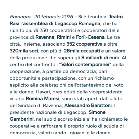
Romagna, 20 febbraio 2026
– Si è tenuta al
Teatro
Rasi
l’
assemblea di Legacoop Romagna
, che ha
riunito più di 250 cooperatrici e cooperatori delle
province di
Ravenna
,
Rimini
e
Forlì-Cesena
. Le tre
città, insieme, associano
352 cooperative
e oltre
320mila soci
, con più di
28mila occupati
e un valore
della produzione che supera gli
8 miliardi di euro
. Al
centro del confronto i “
Valori contemporanei
” della
cooperazione, a partire da democrazia, pari
opportunità e partecipazione, con un richiamo
esplicito alle celebrazioni dell’ottantesimo del voto
alle donne. I lavori, presieduti dalla vicepresidente
vicaria
Romina Maresi
, sono stati aperti dal saluto
del Sindaco di Ravenna,
Alessandro Barattoni
. Il
presidente nazionale di Legacoop,
Simone
Gamberini,
nel suo discorso iniziale, ha richiamato le
cooperative a rafforzare il proprio ruolo di scuola di
democrazia, valorizzando i giovani e le donne.