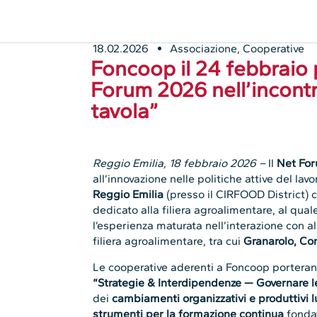
Reggio Emilia, 18 febbraio 2026 –
Il
Net Fo
all’innovazione nelle politiche attive del lav
Reggio Emilia
(presso il CIRFOOD District)
c
dedicato alla filiera agroalimentare, al qua
l’esperienza
maturata nell’interazione con al
filiera agroalimentare, tra cui
Granarolo, Co
Le cooperative aderenti a Foncoop porterann
“Strategie & Interdipendenze — Governare le 
dei
cambiamenti organizzativi e produttivi l
strumenti per la formazione continua
fondat
coprogettazione.
Nella sessione
“Competenze & Formazione —
task”
, il direttore generale
Gianfranco De S
allo sviluppo delle competenze, a partire dal
cambiamenti organizzativi, con attenzione al
competenze operative e formazione continu
Il focus dell’evento è dedicato all’analisi del