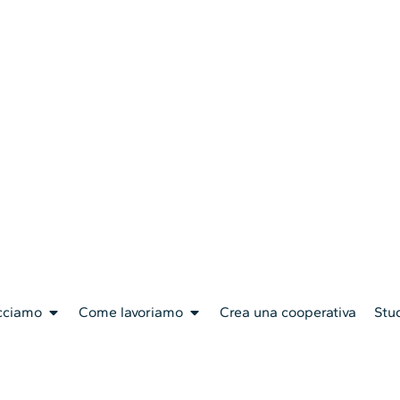
cciamo
Come lavoriamo
Crea una cooperativa
Stud
protagonista del Net
 “Dalla filiera alla