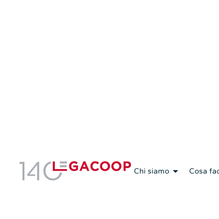
Chi siamo
Cosa fa
18.02.2026
Associazione
,
Cooperative
Foncoop il 24 febbraio 
Forum 2026 nell’incontro
tavola”