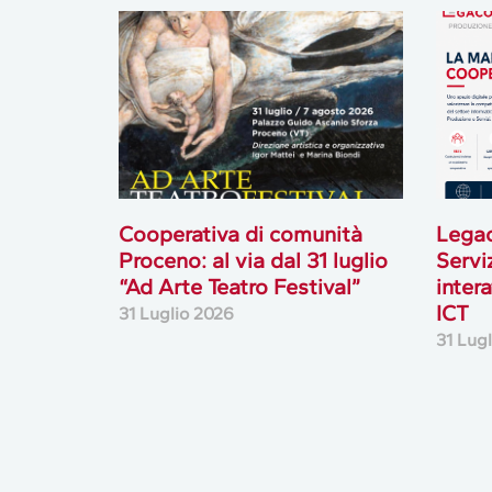
Cooperativa di comunità
Lega
Proceno: al via dal 31 luglio
Servi
“Ad Arte Teatro Festival”
inter
ICT
31 Luglio 2026
31 Lug
Newsletter
Accedi o iscriviti alla nostra Newsletter Legacoop
Informazioni per restare sempre aggiornati sul