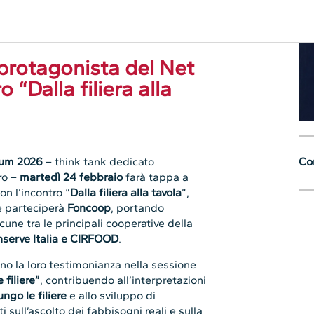
Con
rum 2026
– think tank dedicato
oro –
martedì 24 febbraio
farà tappa a
on l’incontro “
Dalla filiera alla tavola
”,
le parteciperà
Foncoop
, portando
cune tra le principali cooperative della
nserve Italia e CIRFOOD
.
o la loro testimonianza nella sessione
filiere”
, contribuendo all’interpretazioni
ungo le filiere
e allo sviluppo di
i sull’ascolto dei fabbisogni reali e sulla
 Dai fabbisogni alle competenze per
imone
presenterà l’approccio di Foncoop
 lavoro sui fabbisogni formativi e sui
 rapporto tra trasformazioni produttive,
a.
le
interdipendenze tra produzione