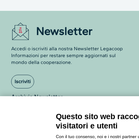
mondo della cooperazione.
Iscriviti
Archivio Newsletter
Questo sito web raccog
visitatori e utenti
Con il tuo consenso, noi e i nostri partner 
ed elaborare i dati personali come, ad esem
Poiché rispettiamo il tuo diritto alla privacy
Via Guattani 9 00161 Roma
Clicca su preferenze GDPR per saperne di
Tel. 06844391
Visualizza la Cookie Policy Completa
Fax 0684439406
E-mail
info@legacoop.coop