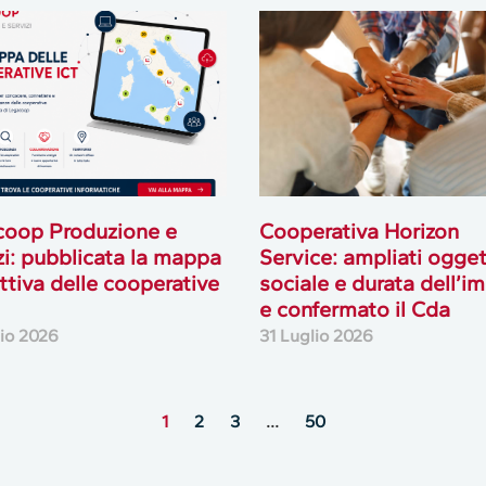
coop Produzione e
Cooperativa Horizon
zi: pubblicata la mappa
Service: ampliati ogge
attiva delle cooperative
sociale e durata dell’i
e confermato il Cda
lio 2026
31 Luglio 2026
1
2
3
…
50
MultiMedia