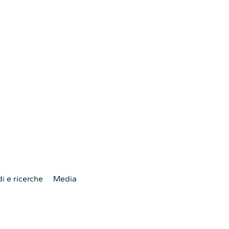
i e ricerche
Media