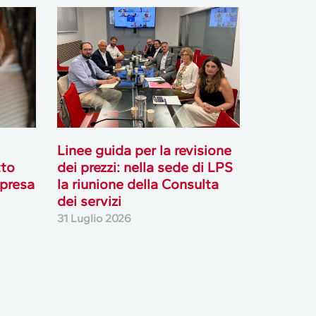
Linee guida per la revisione
tto
dei prezzi: nella sede di LPS
mpresa
la riunione della Consulta
dei servizi
31 Luglio 2026
Podcast
Ascolta i podcast di approfondimento di Legacoop