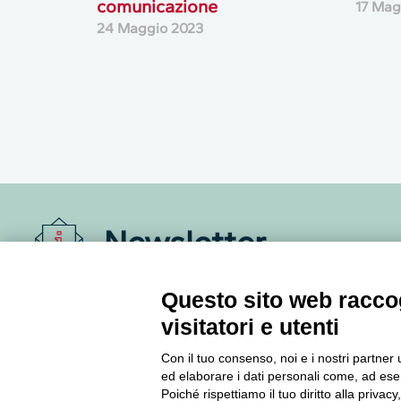
comunicazione
17 Mag
24 Maggio 2023
Newsletter
Accedi o iscriviti alla nostra Newsletter Legacoop
Questo sito web raccog
Informazioni per restare sempre aggiornati sul
visitatori e utenti
mondo della cooperazione.
Con il tuo consenso, noi e i nostri partner 
ed elaborare i dati personali come, ad esem
Iscriviti
Poiché rispettiamo il tuo diritto alla privacy