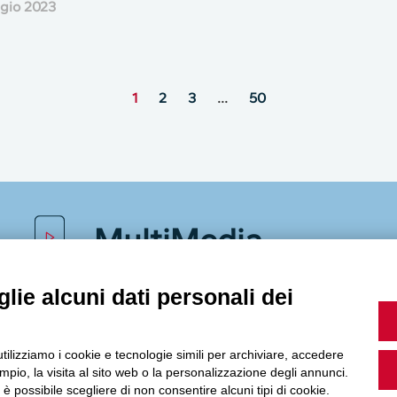
gio 2023
1
2
3
…
50
MultiMedia
lie alcuni dati personali dei
Guarda i nostri video, storie e webinar.
utilizziamo i cookie e tecnologie simili per archiviare, accedere
pio, la visita al sito web o la personalizzazione degli annunci.
, è possibile scegliere di non consentire alcuni tipi di cookie.