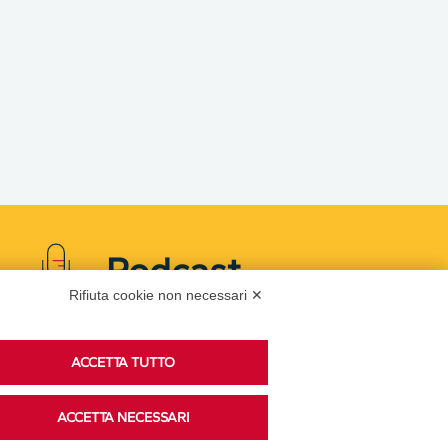
Podcast
Rifiuta cookie non necessari ✕
Ascolta i podcast di approfondimento di Legacoop
ACCETTA TUTTO
su Spreaker.
ACCETTA NECESSARI