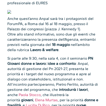
professionale di EURES
Anche quest’anno Anpal sarà tra i protagonisti del
ForumPA, a Roma dal 16 al 18 maggio, presso il
Palazzo dei congressi (piazza J. Kennedy 1).
Oltre allo stand informativo, sono due gli eventi che
caratterizzeranno la presenza dell’Agenzia, entrambi
previsti nella giornata del
18 maggio
nell’ambito
della rubrica
Lavoro & welfare
.
Si parte alle 9:30, nella sala 4, con il seminario
PN
Giovani donne e lavoro: idee a confronto
: Anpal,
autorità di gestione del Pn 2021-27, presenta le
priorità e i target del nuovo programma e apre al
dialogo con stakeholders, istituzionali e non.
All’incontro parteciperanno, Pietro Ferlito, autorità di
gestione del programma, che
introdurrà i lavori
,
anche
Paola Stocco
, che illustrerà la
priorità
giovani
,
Elena Murtas
, per la priorità
donne e
fragilità
, e
Lucilla Di Rico
, per la priorità
nuove