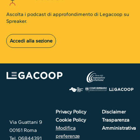
Ascolta i podcast di approfondimento di Legacoop su
Spreaker.
Accedi alla sezione
Privacy Policy
Disclaimer
Cookie Policy
Trasparenza
Via Guattani 9
Modifica
Amministrativa
00161 Roma
preferenze
Tel. 06844391