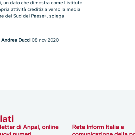
, un dato che dimostra come l’istituto
ria attività creditizia verso la media
aree del Sud del Paese», spiega
i
Andrea Ducci
08 nov 2020
lati
etter di Anpal, online
Rete Inform Italia e
uovi numeri
comunicazione della po