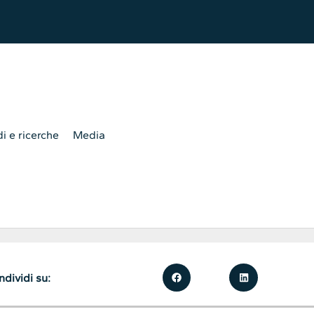
i e ricerche
Media
dividi su: