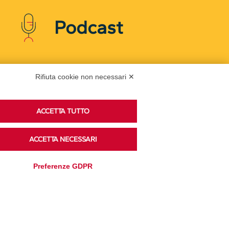
Podcast
Ascolta i podcast di approfondimento di Legacoop
Rifiuta cookie non necessari ✕
su Spreaker.
ACCETTA TUTTO
Accedi alla sezione
ACCETTA NECESSARI
Preferenze GDPR
Privacy Policy
Disclaimer