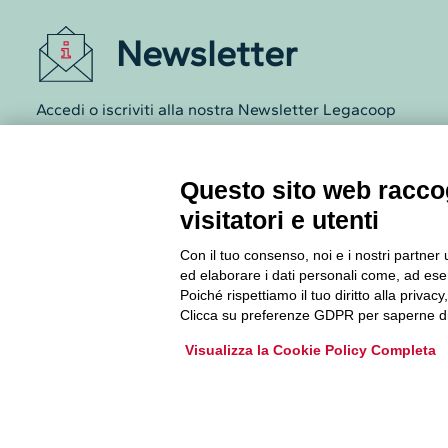
Newsletter
Accedi o iscriviti alla nostra Newsletter Legacoop
Informazioni per restare sempre aggiornati sul
mondo della cooperazione.
Questo sito web raccog
visitatori e utenti
Iscriviti
Con il tuo consenso, noi e i nostri partner 
Archivio Newsletter
ed elaborare i dati personali come, ad esem
Poiché rispettiamo il tuo diritto alla privacy
Clicca su preferenze GDPR per saperne di
Visualizza la Cookie Policy Completa
Via Guattani 9 00161 Roma