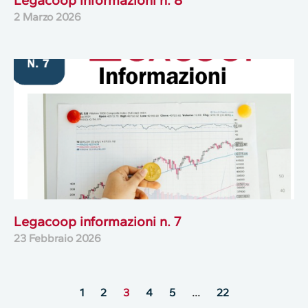
2 Marzo 2026
Legacoop informazioni n. 7
23 Febbraio 2026
1
2
3
4
5
…
22