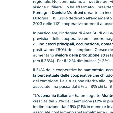
regionale. Noi continuiamo a investire per vi
visione di filiera”: lo ha affermato il presi
Romagna
Daniele Montroni
durante un inco
Bologna il 19 luglio dedicato all’andamento d
2023 delle 1.121 cooperative aderenti all’ass
In particolare, l’indagine di Area Studi di 
previsioni delle cooperative emiliano-roma
gli
indicatori principali
,
occupazione
,
doma
positiva per l’80% del campione. Cresce de
aumentano il
valore della produzione
attest
(era il 38%) . Per il 12 % diminuisce (+ 3%).
Il 34% delle cooperative ha
aumentato l’oc
la percentuale delle cooperative che chiud
o
del campione. La situazione riferita alla liq
associate, ma passa dal 5% all’8% chi la rit
“L’
economia italiana
– ha proseguito
Montr
crescita dal 20% del caampione (13% in più 
in diminuzione dal 26% (21% in meno) e le a
associate confermano sostanzialmente que