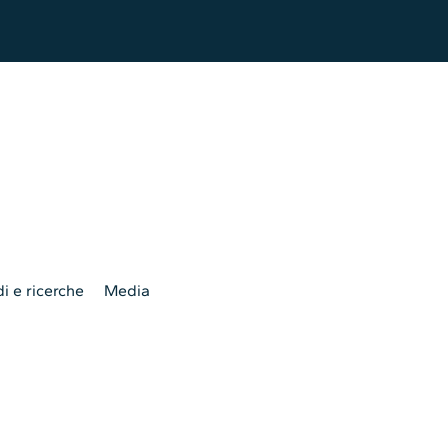
i e ricerche
Media