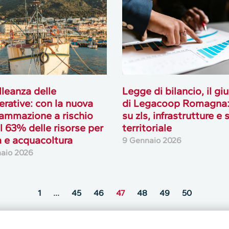
lleanza delle
Legge di bilancio, il gi
rative: con la nuova
di Legacoop Romagna: 
ammazione a rischio
su zls, infrastrutture e 
al 63% delle risorse per
territoriale
 e acquacoltura
9 Gennaio 2026
aio 2026
1
…
45
46
47
48
49
50