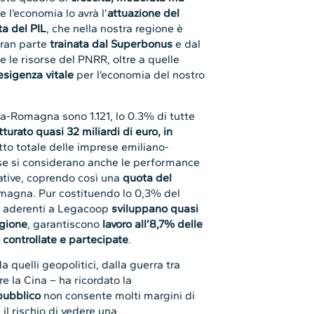
 l’economia lo avrà l’
attuazione del
ta del PIL
, che nella nostra regione è
gran parte
trainata dal Superbonus
e dal
 le risorse del PNRR, oltre a quelle
esigenza vitale
per l’economia del nostro
a-Romagna sono 1.121, lo 0.3% di tutte
urato quasi 32 miliardi di euro, in
tto totale delle imprese emiliano-
e si considerano anche le performance
ative, coprendo così una
quota del
Romagna. Pur costituendo lo 0,3% del
le aderenti a Legacoop
sviluppano quasi
egione
, garantiscono
lavoro all’8,7% delle
 controllate e partecipate
.
a quelli geopolitici, dalla guerra tra
e la Cina – ha ricordato la
pubblico
non consente molti margini di
è il rischio di vedere una