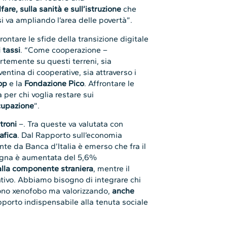
fare, sulla sanità e sull’istruzione
che
i va ampliando l’area delle povertà”.
rontare le sfide della transizione digitale
 tassi
. “Come cooperazione –
temente su questi terreni, sia
ventina di cooperative, sia attraverso i
op
e la
Fondazione
Pico
. Affrontare le
 per chi voglia restare sui
cupazione
”.
troni
–. Tra queste va valutata con
afica
. Dal Rapporto sull’economia
e da Banca d’Italia è emerso che fra il
magna è aumentata del 5,6%
alla componente straniera
, mentre il
gativo. Abbiamo bisogno di integrare chi
 tono xenofobo ma valorizzando,
anche
apporto indispensabile alla tenuta sociale