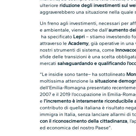
ulteriore
riduzione degli investimenti sul wel
aggraverebbero una situazione nella quale s
Un freno agli investimenti, necessari per aff
e ambientale, viene anche dall’
aumento dei
ha specificato
Lepri
– stiamo investendo for
attraverso le
Academy
, già operative in una 
nostri strumenti di sistema, come
Innovaco
sfide delle transizioni è una scelta obbligata
mercati
salvaguardando e qualificando l’oc
“Le insidie sono tante– ha sottolineato
Mon
moltissima attenzione la
situazione demogr
dell’Emilia-Romagna presentato recentement
2007 e il 2019 l’occupazione in Emilia-Ro
e
l’incremento è interamente riconducibile 
contributo di quella italiana è risultato ne
immigra in Italia, senza lanciare allarmi di
con il riconoscimento della cittadinanza
, l’
ed economica del nostro Paese”.