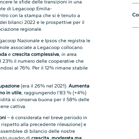
ncere le sfide delle transizioni in una
dente di Legacoop Emilia-
Con
ntro con la stampa che si è tenuto a
ei bilanci 2022 e le prospettive per il
ociazione regionale.
Legacoop Nazionale e Ipsos che registra le
gnole associate a Legacoop collocano
nda
e
crescita complessiva
, in area
l 23% il numero delle cooperative che
andosi al 76%. Per il 12% rimane stabile
cupazione
(era il 26% nel 2021).
Aumenta
no
in utile
, raggiungendo l’83 % (+4%)
uidità si conserva buona per il 58% delle
iene cattiva.
oni
– è considerata nel breve periodo in
rispetto alla precedente rilevazione) e
ssemblee di bilancio delle nostre
sto quadro di
crescita, moderata ma