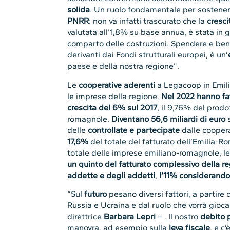
solida
. Un ruolo fondamentale per sostenere
PNRR
: non va infatti trascurato che la
cresci
valutata all’1,8% su base annua, è stata in 
comparto delle costruzioni. Spendere e bene
derivanti dai Fondi strutturali europei, è un’
paese e della nostra regione”.
Le
cooperative aderenti
a Legacoop in Emili
le imprese della regione.
Nel 2022 hanno fatt
crescita del 6% sul 2017
, il 9,76% del prodo
romagnole.
Diventano 56,6 miliardi di euro
s
delle
controllate e partecipate
dalle cooper
17,6%
del totale del fatturato dell’Emilia-
totale delle imprese emiliano-romagnole, 
un quinto del fatturato complessivo della r
addette e degli addetti
,
l’11% considerando
“Sul
futuro
pesano diversi fattori, a partire d
Russia e Ucraina e dal ruolo che vorrà giocar
direttrice
Barbara Lepri
– . Il nostro
debito 
manovra, ad esempio sulla
leva fiscale
, e c’