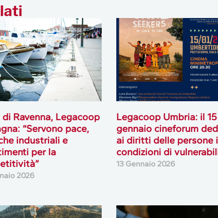
lati
 di Ravenna, Legacoop
Legacoop Umbria: il 15
gna: “Servono pace,
gennaio cineforum ded
che industriali e
ai diritti delle persone 
timenti per la
condizioni di vulnerabil
titività”
13 Gennaio 2026
naio 2026