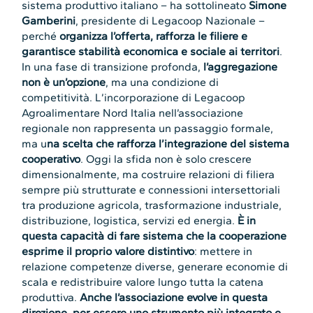
sistema produttivo italiano – ha sottolineato
Simone
Gamberini
, presidente di Legacoop Nazionale –
perché
organizza l’offerta, rafforza le filiere e
garantisce stabilità economica e sociale ai territori
.
In una fase di transizione profonda,
l’aggregazione
non è un’opzione
, ma una condizione di
competitività. L’incorporazione di Legacoop
Agroalimentare Nord Italia nell’associazione
regionale non rappresenta un passaggio formale,
ma u
na scelta che rafforza l’integrazione del sistema
cooperativo
. Oggi la sfida non è solo crescere
dimensionalmente, ma costruire relazioni di filiera
sempre più strutturate e connessioni intersettoriali
tra produzione agricola, trasformazione industriale,
distribuzione, logistica, servizi ed energia.
È in
questa capacità di fare sistema che la cooperazione
esprime il proprio valore distintivo
: mettere in
relazione competenze diverse, generare economie di
scala e redistribuire valore lungo tutta la catena
produttiva.
Anche l’associazione evolve in questa
direzione, per essere uno strumento più integrato e