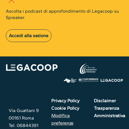
Ascolta i podcast di approfondimento di Legacoop su
Spreaker.
Accedi alla sezione
Privacy Policy
Disclaimer
Cookie Policy
Trasparenza
Via Guattani 9
Modifica
Amministrativa
00161 Roma
preferenze
Tel. 06844391