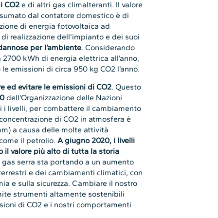
di CO2
e di altri gas climalteranti. Il valore
nsumato dal contatore domestico è di
ione di energia fotovoltaica ad
i realizzazione dell’impianto e dei suoi
dannose per l’ambiente
. Considerando
a 2700 kWh di energia elettrica all’anno,
 le emissioni di circa 950 kg CO2 l’anno.
re ed evitare le emissioni di CO2
. Questo
30
dell’Organizzazione delle Nazioni
i i livelli, per combattere il cambiamento
a concentrazione di CO2 in atmosfera è
) a causa delle molte attività
 come il petrolio.
A giugno 2020, i livelli
il valore più alto di tutta la storia
i gas serra sta portando a un aumento
terrestri e dei cambiamenti climatici, con
mia e sulla sicurezza. Cambiare il nostro
te strumenti altamente sostenibili
ioni di CO2 e i nostri comportamenti