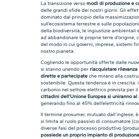
La transizione verso
modi di produzione e c
delle grandi sfide dei nostri giorni. Gli eff
dominato dal principio della massimizzazion
sull’ecosistema terrestre e sulle popolazion
della biodiversità, le ingiustizie ambientali 
ad abbandonare le proprie terre d’origine
del modo in cui governi, imprese, sistemi fin
nostro pianeta.
Cogliendo le opportunità offerte dalle nuove
si stanno unendo per
riacquistare rilevanza
dirette e partecipate
che mirano alla costru
sostenibile. Questa tendenza è in crescita: i
carbonio nel settore elettrico prevista per i
cittadini dell’Unione Europea si uniranno a
generando fino al 45% dell’elettricità rinno
Il termine prosumer, mutuato dall’inglese, è u
si limita al ruolo passivo di consumatore (
diverse fasi del processo produttivo (produce
possiede un proprio impianto di produzione