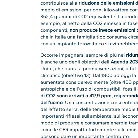
contribuisce alla
riduzione delle emissioni 
medio di emissioni per ogni kilowattora co
352,4 grammi di CO2 equivalente. La produz
esempio, al netto della CO2 emessa in fase d
componenti,
non produce invece emissioni 
che in Italia una famiglia tipo consuma circ
con un impianto fotovoltaico si eviterebbero
Occorre impegnarsi sempre di più nel
ridur
è anche uno degli obiettivi dell’
Agenda 20
Unite, che punta a promuovere azioni, a tutt
climatico (obiettivo 13). Dal 1800 ad oggi l
aumentata considerevolmente (oltre 400 ppm
antropiche e dell’uso di combustibili fossili
di CO2 sono arrivati a 417,9 ppm, registrando 
dell’uomo
. Una concentrazione crescente d
dell’effetto serra, delle temperature medie 
importanti riflessi sull’ambiente, sull’econo
modo di produrre e consumare energia trami
come le CER impatta fortemente sulle emiss
possono dare un importante contributo.