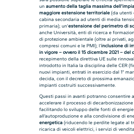
un
aumento della taglia massima dell’impi
maggiore estensione territoriale
(da utenti 
cabina secondaria ad utenti di media tensio
primaria); un’
estensione del perimetro di s
anche Università, enti di ricerca e formazione
di protezione ambientale (oltre ai privati, agli
compresi comuni e le PMI); l’
inclusione di i
in vigore – ovvero il 15 dicembre 2021 – del 
recepimento della direttiva UE sulle rinnova
introdotto in Italia la disciplina delle CER 
nuovi impianti, entrati in esercizio dal 1° m
decida, con il decreto di prossima emanazione
impianti costruiti successivamente.
Questi passi in avanti potranno consentire a
accelerare il processo di decarbonizzazione 
facilitando lo sviluppo delle fonti di energie
all’autoproduzione e alla condivisione di en
energetica
(riducendo le perdite legate al tra
ricarica di veicoli elettrici, i servizi di vendi