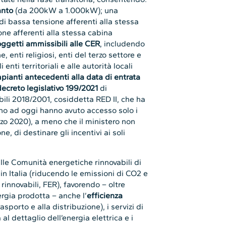
anto
(da 200kW a 1.000kW); una
di bassa tensione afferenti alla stessa
ne afferenti alla stessa cabina
oggetti ammissibili alle CER
, includendo
, enti religiosi, enti del terzo settore e
 enti territoriali e alle autorità locali
mpianti antecedenti alla data di entrata
decreto legislativo 199/2021
di
bili 2018/2001, cosiddetta RED II, che ha
(fino ad oggi hanno avuto accesso solo i
arzo 2020), a meno che il ministero non
, di destinare gli incentivi ai soli
lle Comunità energetiche rinnovabili di
in Italia (riducendo le emissioni di CO2 e
 rinnovabili, FER), favorendo – oltre
ergia prodotta – anche l’
efficienza
sporto e alla distribuzione), i servizi di
ta al dettaglio dell’energia elettrica e i