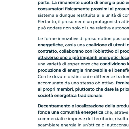
parte. La rimanente quota di energia può e
consumatori fisicamente prossimi al prosu
sistema e dunque restituita alle unità di 
Pertanto, il prosumer è un protagonista attiv
può godere non solo di una relativa autono
Le forme innovative di prosumption possono
energetiche
, ossia una
coalizione di utenti 
contratto, collaborano con l’obiettivo di pro
attraverso uno o più impianti energetici loca
una varietà di esperienze che
condividono l
produzione di energia rinnovabile e i benefi
Con le dovute distinzioni e differenze tra l
accomunate da uno stesso obiettivo:
fornir
ai propri membri, piuttosto che dare la pri
società energetica tradizionale
.
Decentramento e localizzazione della produ
fonda una comunità energetica
che, attraver
commerciali e imprese del territorio, risult
scambiare energia in un’ottica di autocons