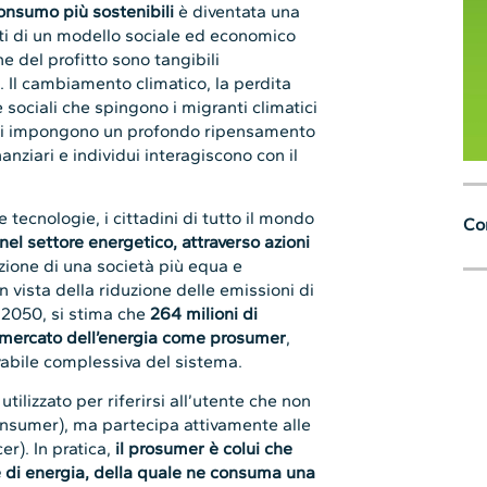
onsumo più sostenibili
è diventata una
etti di un modello sociale ed economico
e del profitto sono tangibili
i. Il cambiamento climatico, la perdita
e sociali che spingono i migranti climatici
, ci impongono un profondo ripensamento
anziari e individui interagiscono con il
 tecnologie, i cittadini di tutto il mondo
Con
 nel settore energetico, attraverso azioni
zione di una società più equa e
n vista della riduzione delle emissioni di
l 2050, si stima che
264 milioni di
l mercato dell’energia come prosumer
,
vabile complessiva del sistema.
tilizzato per riferirsi all’utente che non
consumer), ma partecipa attivamente alle
r). In pratica,
il prosumer è colui che
 di energia, della quale ne consuma una