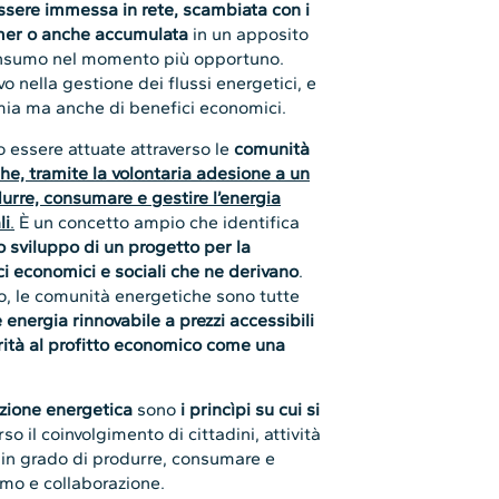
ssere immessa in rete, scambiata con i
mer o anche accumulata
in un apposito
consumo nel momento più opportuno.
o nella gestione dei flussi energetici, e
mia ma anche di benefici economici.
 essere attuate attraverso le
comunità
che, tramite la volontaria adesione a un
durre, consumare e gestire l’energia
li
.
È un concetto ampio che identifica
o sviluppo di un progetto per la
ci economici e sociali che ne derivano
.
oro, le comunità energetiche sono tutte
e energia rinnovabile a prezzi accessibili
orità al profitto economico come una
zione energetica
sono
i princìpi su cui si
so il coinvolgimento di cittadini, attività
a in grado di produrre, consumare e
umo e collaborazione.