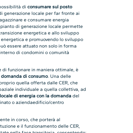
possibilità di
consumare sul posto
i generazione locale per far fronte ai
magazzinare e consumare energia
impianto di generazione locale permette
transizione energetica e allo sviluppo
za energetica e promuovendo lo sviluppo
può essere attuato non solo in forma
l’interno di condomini o comunità
e di funzionare in maniera ottimale, è
lla domanda di consumo
. Una delle
proprio quella offerta dalle CER, che
ziale individuale a quella collettiva, ad
 locale di energia con la domanda
del
cinato o aziendaedificio/centro
ente in corso, che porterà al
tituzione e il funzionamento delle CER,
ntate nella fase transitoria, consentendo: