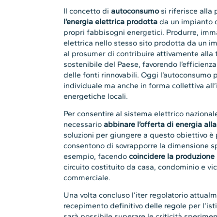
Il concetto di
autoconsumo
si riferisce alla 
l’energia elettrica prodotta
da un impianto d
propri fabbisogni energetici. Produrre, im
elettrica nello stesso sito prodotta da un 
al prosumer di contribuire attivamente alla 
sostenibile del Paese, favorendo l’efficien
delle fonti rinnovabili. Oggi l’autoconsumo 
individuale ma anche in forma collettiva al
energetiche locali.
Per consentire al sistema elettrico nazional
necessario
abbinare l’offerta di energia a
soluzioni per giungere a questo obiettivo è 
consentono di sovrapporre la dimensione spa
esempio, facendo
coincidere la produzione
circuito costituito da casa, condominio e vi
commerciale.
Una volta concluso l’iter regolatorio attualm
recepimento definitivo delle regole per l’is
sarà possibile superare le criticità sperime