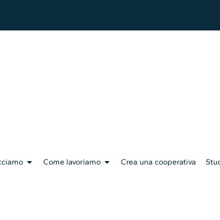
cciamo
Come lavoriamo
Crea una cooperativa
Stud