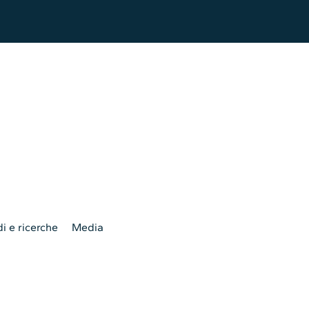
i e ricerche
Media