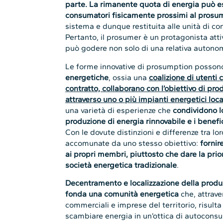
parte. La rimanente quota di energia può e
consumatori fisicamente prossimi al prosu
sistema e dunque restituita alle unità di 
Pertanto, il prosumer è un protagonista attiv
può godere non solo di una relativa autono
Le forme innovative di prosumption possono
energetiche
, ossia una
coalizione di utenti 
contratto, collaborano con l’obiettivo di pro
attraverso uno o più impianti energetici loca
una varietà di esperienze che
condividono l
produzione di energia rinnovabile e i benefi
Con le dovute distinzioni e differenze tra l
accomunate da uno stesso obiettivo:
fornir
ai propri membri, piuttosto che dare la pri
società energetica tradizionale
.
Decentramento e localizzazione della produ
fonda una comunità energetica
che, attraver
commerciali e imprese del territorio, risult
scambiare energia in un’ottica di autocons