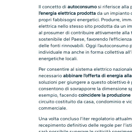
Il concetto di
autoconsumo
si riferisce alla 
l’energia elettrica prodotta
da un impianto d
propri fabbisogni energetici. Produrre, im
elettrica nello stesso sito prodotta da un 
al prosumer di contribuire attivamente alla 
sostenibile del Paese, favorendo l’efficien
delle fonti rinnovabili. Oggi l’autoconsumo 
individuale ma anche in forma collettiva al
energetiche locali.
Per consentire al sistema elettrico nazional
necessario
abbinare l’offerta di energia a
soluzioni per giungere a questo obiettivo è 
consentono di sovrapporre la dimensione spa
esempio, facendo
coincidere la produzione
circuito costituito da casa, condominio e vi
commerciale.
Una volta concluso l’iter regolatorio attualm
recepimento definitivo delle regole per l’is
sarà possibile superare le criticità sperime