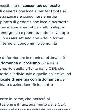
possibilità di
consumare sul posto
i generazione locale per far fronte ai
magazzinare e consumare energia
impianto di generazione locale permette
transizione energetica e allo sviluppo
za energetica e promuovendo lo sviluppo
può essere attuato non solo in forma
l’interno di condomini o comunità
e di funzionare in maniera ottimale, è
lla domanda di consumo
. Una delle
proprio quella offerta dalle CER, che
ziale individuale a quella collettiva, ad
 locale di energia con la domanda
del
cinato o aziendaedificio/centro
ente in corso, che porterà al
tituzione e il funzionamento delle CER,
ntate nella fase transitoria, consentendo: