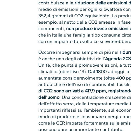
contribuisce alla
riduzione delle emissioni 
medio di emissioni per ogni kilowattora co
352,4 grammi di CO2 equivalente. La produz
esempio, al netto della CO2 emessa in fase d
componenti,
non produce invece emissioni 
che in Italia una famiglia tipo consuma circ
con un impianto fotovoltaico si eviterebbero
Occorre impegnarsi sempre di più nel
ridur
è anche uno degli obiettivi dell’
Agenda 20
Unite, che punta a promuovere azioni, a tutt
climatico (obiettivo 13). Dal 1800 ad oggi l
aumentata considerevolmente (oltre 400 ppm
antropiche e dell’uso di combustibili fossili
di CO2 sono arrivati a 417,9 ppm, registrando 
dell’uomo
. Una concentrazione crescente d
dell’effetto serra, delle temperature medie 
importanti riflessi sull’ambiente, sull’econo
modo di produrre e consumare energia trami
come le CER impatta fortemente sulle emiss
possono dare un importante contributo.