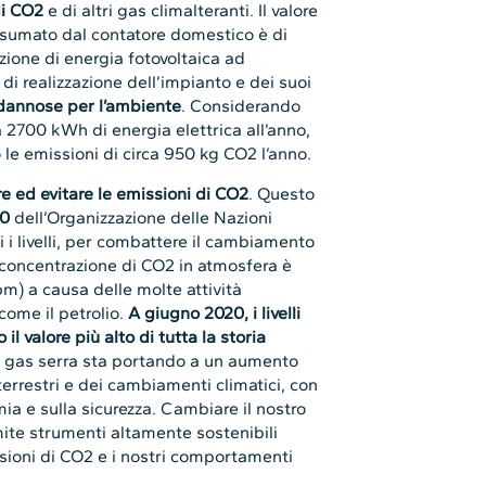
di CO2
e di altri gas climalteranti. Il valore
nsumato dal contatore domestico è di
ione di energia fotovoltaica ad
i realizzazione dell’impianto e dei suoi
dannose per l’ambiente
. Considerando
a 2700 kWh di energia elettrica all’anno,
 le emissioni di circa 950 kg CO2 l’anno.
re ed evitare le emissioni di CO2
. Questo
30
dell’Organizzazione delle Nazioni
i i livelli, per combattere il cambiamento
a concentrazione di CO2 in atmosfera è
) a causa delle molte attività
 come il petrolio.
A giugno 2020, i livelli
il valore più alto di tutta la storia
i gas serra sta portando a un aumento
terrestri e dei cambiamenti climatici, con
mia e sulla sicurezza. Cambiare il nostro
te strumenti altamente sostenibili
ioni di CO2 e i nostri comportamenti