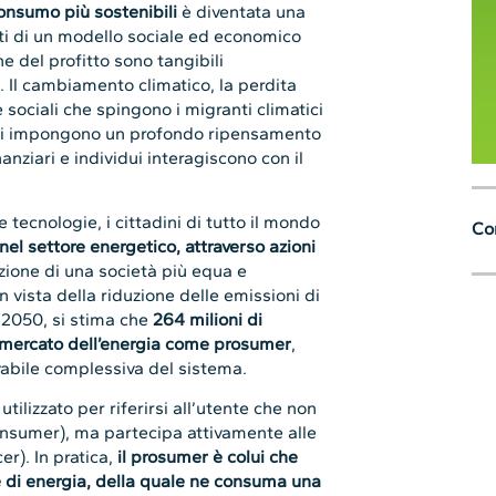
onsumo più sostenibili
è diventata una
etti di un modello sociale ed economico
e del profitto sono tangibili
i. Il cambiamento climatico, la perdita
e sociali che spingono i migranti climatici
, ci impongono un profondo ripensamento
anziari e individui interagiscono con il
 tecnologie, i cittadini di tutto il mondo
Con
 nel settore energetico, attraverso azioni
zione di una società più equa e
n vista della riduzione delle emissioni di
l 2050, si stima che
264 milioni di
l mercato dell’energia come prosumer
,
vabile complessiva del sistema.
tilizzato per riferirsi all’utente che non
consumer), ma partecipa attivamente alle
r). In pratica,
il prosumer è colui che
 di energia, della quale ne consuma una