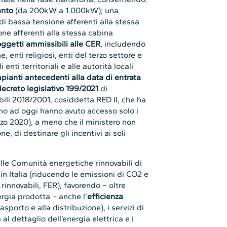
anto
(da 200kW a 1.000kW); una
di bassa tensione afferenti alla stessa
ne afferenti alla stessa cabina
oggetti ammissibili alle CER
, includendo
, enti religiosi, enti del terzo settore e
 enti territoriali e alle autorità locali
mpianti antecedenti alla data di entrata
decreto legislativo 199/2021
di
bili 2018/2001, cosiddetta RED II, che ha
(fino ad oggi hanno avuto accesso solo i
arzo 2020), a meno che il ministero non
, di destinare gli incentivi ai soli
lle Comunità energetiche rinnovabili di
in Italia (riducendo le emissioni di CO2 e
 rinnovabili, FER), favorendo – oltre
ergia prodotta – anche l’
efficienza
sporto e alla distribuzione), i servizi di
ta al dettaglio dell’energia elettrica e i