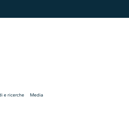
i e ricerche
Media