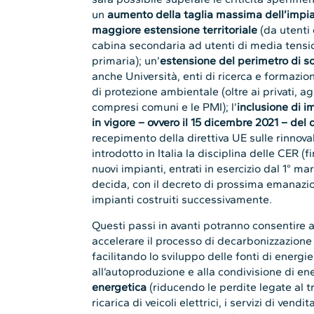
un
aumento della taglia massima dell’impi
maggiore estensione territoriale
(da utenti 
cabina secondaria ad utenti di media tensio
primaria); un’
estensione del perimetro di s
anche Università, enti di ricerca e formazione
di protezione ambientale (oltre ai privati, agli
compresi comuni e le PMI); l’
inclusione di i
in vigore – ovvero il 15 dicembre 2021 – del 
recepimento della direttiva UE sulle rinnova
introdotto in Italia la disciplina delle CER 
nuovi impianti, entrati in esercizio dal 1° m
decida, con il decreto di prossima emanazione
impianti costruiti successivamente.
Questi passi in avanti potranno consentire a
accelerare il processo di decarbonizzazione 
facilitando lo sviluppo delle fonti di energie
all’autoproduzione e alla condivisione di en
energetica
(riducendo le perdite legate al tra
ricarica di veicoli elettrici, i servizi di vendi