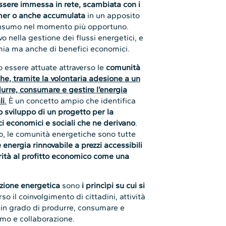
ssere immessa in rete, scambiata con i
mer o anche accumulata
in un apposito
consumo nel momento più opportuno.
o nella gestione dei flussi energetici, e
mia ma anche di benefici economici.
 essere attuate attraverso le
comunità
che, tramite la volontaria adesione a un
durre, consumare e gestire l’energia
li
.
È un concetto ampio che identifica
o sviluppo di un progetto per la
ci economici e sociali che ne derivano
.
oro, le comunità energetiche sono tutte
e energia rinnovabile a prezzi accessibili
orità al profitto economico come una
zione energetica
sono
i princìpi su cui si
so il coinvolgimento di cittadini, attività
a in grado di produrre, consumare e
umo e collaborazione.