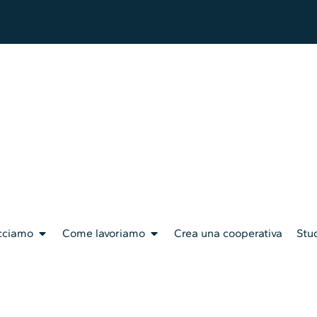
cciamo
Come lavoriamo
Crea una cooperativa
Stud