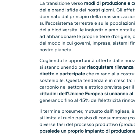
La transizione verso
modi di produzione e c
delle grandi sfide dei nostri giorni. Gli eff
dominato dal principio della massimizzazion
sull’ecosistema terrestre e sulle popolazion
della biodiversità, le ingiustizie ambientali 
ad abbandonare le proprie terre d’origine
del modo in cui governi, imprese, sistemi fin
nostro pianeta.
Cogliendo le opportunità offerte dalle nuove
si stanno unendo per
riacquistare rilevanza
dirette e partecipate
che mirano alla costru
sostenibile. Questa tendenza è in crescita: i
carbonio nel settore elettrico prevista per i
cittadini dell’Unione Europea si uniranno a
generando fino al 45% dell’elettricità rinno
Il termine prosumer, mutuato dall’inglese, è u
si limita al ruolo passivo di consumatore (
diverse fasi del processo produttivo (produce
possiede un proprio impianto di produzione