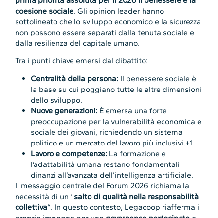
prima priorità assoluta per il 2026 il benessere e la
coesione sociale
. Gli opinion leader hanno
sottolineato che lo sviluppo economico e la sicurezza
non possono essere separati dalla tenuta sociale e
dalla resilienza del capitale umano.
Tra i punti chiave emersi dal dibattito:
Centralità della persona:
Il benessere sociale è
la base su cui poggiano tutte le altre dimensioni
dello sviluppo.
Nuove generazioni:
È emersa una forte
preoccupazione per la vulnerabilità economica e
sociale dei giovani, richiedendo un sistema
politico e un mercato del lavoro più inclusivi.+1
Lavoro e competenze:
La formazione e
l’adattabilità umana restano fondamentali
dinanzi all’avanzata dell’intelligenza artificiale.
Il messaggio centrale del Forum 2026 richiama la
necessità di un “
salto di qualità nella responsabilità
collettiva
“. In questo contesto, Legacoop riafferma il
proprio impegno per una
governance partecipata
e