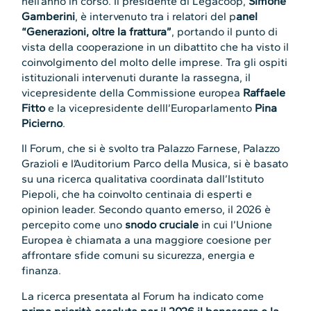
nell’anno in corso. Il presidente di Legacoop,
Simone
Gamberini
, è intervenuto tra i relatori del p
anel
“Generazioni, oltre la frattura”
, portando il punto di
vista della cooperazione in un dibattito che ha visto il
coinvolgimento del molto delle imprese. Tra gli ospiti
istituzionali intervenuti durante la rassegna, il
vicepresidente della Commissione europea
Raffaele
Fitto
e la vicepresidente delll’Europarlamento
Pina
Picierno
.
Il Forum, che si è svolto tra Palazzo Farnese, Palazzo
Grazioli e l’Auditorium Parco della Musica, si è basato
su una ricerca qualitativa coordinata dall’Istituto
Piepoli, che ha coinvolto centinaia di esperti e
opinion leader. Secondo quanto emerso, il 2026 è
percepito come uno
snodo cruciale
in cui l’Unione
Europea è chiamata a una maggiore coesione per
affrontare sfide comuni su sicurezza, energia e
finanza.
La ricerca presentata al Forum ha indicato come