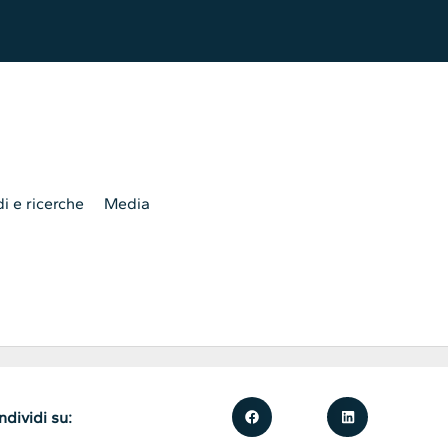
i e ricerche
Media
dividi su: