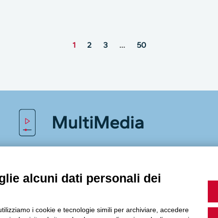
1
2
3
…
50
MultiMedia
Guarda i nostri video, storie e webinar.
lie alcuni dati personali dei
utilizziamo i cookie e tecnologie simili per archiviare, accedere