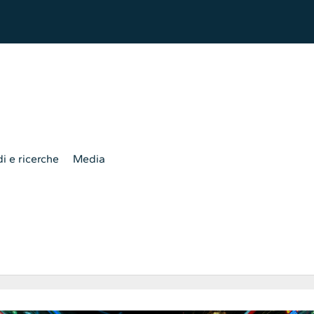
i e ricerche
Media