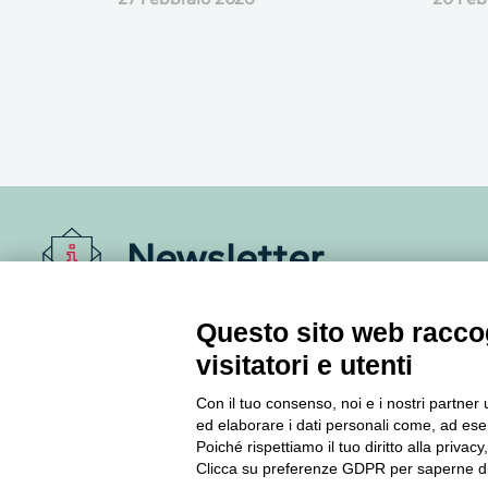
Newsletter
Accedi o iscriviti alla nostra Newsletter Legacoop
Questo sito web raccog
Informazioni per restare sempre aggiornati sul
visitatori e utenti
mondo della cooperazione.
Con il tuo consenso, noi e i nostri partner 
ed elaborare i dati personali come, ad esem
Iscriviti
Poiché rispettiamo il tuo diritto alla privacy
Clicca su preferenze GDPR per saperne di