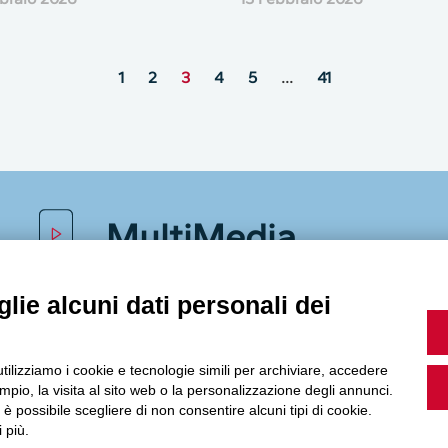
1
2
3
4
5
…
41
MultiMedia
lie alcuni dati personali dei
Guarda i nostri video, storie e webinar.
utilizziamo i cookie e tecnologie simili per archiviare, accedere
pio, la visita al sito web o la personalizzazione degli annunci.
, è possibile scegliere di non consentire alcuni tipi di cookie.
 più.
Accedi a Youtube