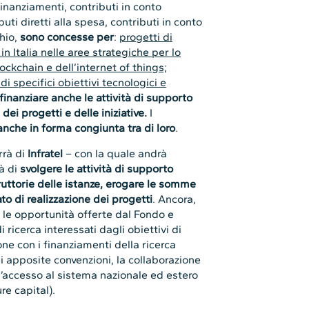
finanziamenti, contributi in conto
buti diretti alla spesa, contributi in conto
chio,
sono concesse per
:
progetti di
in Italia nelle aree strategiche per lo
lockchain e dell’internet of things;
i specifici obiettivi tecnologici e
finanziare anche le attività di supporto
dei progetti e delle iniziative.
I
 anche in forma congiunta tra di loro
.
arrà di
Infratel
– con la quale andrà
rà di
svolgere le attività di supporto
truttorie delle istanze, erogare le somme
ato di realizzazione dei progetti
. Ancora,
 le opportunità offerte dal Fondo e
i ricerca interessati dagli obiettivi di
one con i finanziamenti della ricerca
 di apposite convenzioni, la collaborazione
 l’accesso al sistema nazionale ed estero
ure capital).