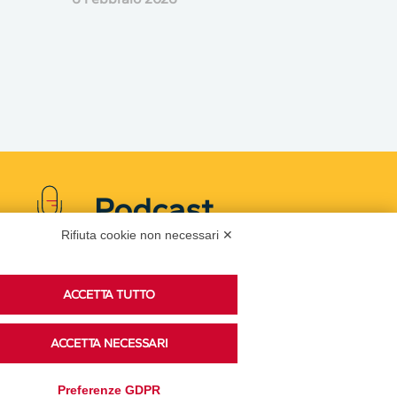
Podcast
Rifiuta cookie non necessari ✕
Ascolta i podcast di approfondimento di Legacoop
ACCETTA TUTTO
su Spreaker.
ACCETTA NECESSARI
Accedi alla sezione
Preferenze GDPR