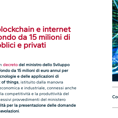
 blockchain e internet
ondo da 15 milioni di
lici e privati
un
decreto
del ministro dello Sviluppo
ondo da 15 milioni di euro annui per
tecnologie e delle applicazioni di
t of things
, istituito dalla manovra
a economica e industriale, connessi anche
a competitività e la produttività del
Con
cessivi provvedimenti del ministero
lità per la presentazione delle domande
evolazioni
.