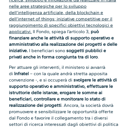
nelle aree strategiche per lo sviluppo
dell’intelligenza artificiale, della blockchain e
dell’internet of things; iniziative competitive per il
raggiungimento di specifici obiettivi tecnologici e
applicativi.
Il Fondo, spiega l’articolo 3,
può
finanziare anche le attività di supporto operativo e
amministrativo alla realizzazione dei progetti e delle
iniziative.
I beneficiari sono
soggetti pubblici e
privati anche in forma congiunta tra di loro
.
Per attuare gli interventi, il ministero si avvarrà
di
Infratel
– con la quale andrà stretta apposita
convenzione -, e si occuperà di
svolgere le attività di
supporto operativo e amministrativo, effettuare le
istruttorie delle istanze, erogare le somme ai
beneficiari, controllare e monitorare lo stato di
realizzazione dei progetti
. Ancora, la società dovrà
promuovere e sensibilizzare le opportunità offerte
dal Fondo e favorire il collegamento tra i diversi
settori di ricerca interessati dagli obiettivi di politica