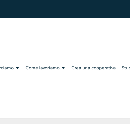
cciamo
Come lavoriamo
Crea una cooperativa
Stud