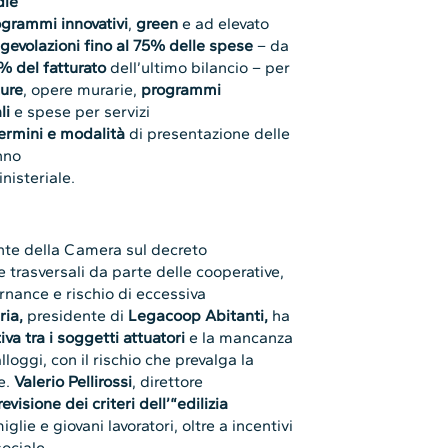
ie
grammi innovativi
,
green
e ad elevato
gevolazioni fino al 75% delle spese
– da
% del fatturato
dell’ultimo bilancio – per
ture
, opere murarie,
programmi
li
e spese per servizi
ermini e modalità
di presentazione delle
nno
nisteriale.
nte della Camera sul decreto
e trasversali da parte delle cooperative,
rnance e rischio di eccessiva
ia,
presidente di
Legacoop Abitanti,
ha
va tra i soggetti attuatori
e la mancanza
alloggi, con il rischio che prevalga la
e.
Valerio Pellirossi
, direttore
revisione dei criteri dell’“edilizia
iglie e giovani lavoratori, oltre a incentivi
sociale.