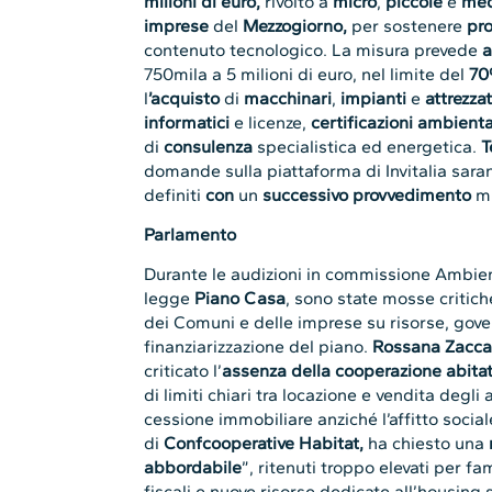
milioni di euro,
rivolto a
micro
,
piccole
e
med
imprese
del
Mezzogiorno,
per sostenere
pro
contenuto tecnologico. La misura prevede
a
750mila a 5 milioni di euro, nel limite del
70
l
’acquisto
di
macchinari
,
impianti
e
attrezza
informatici
e licenze,
certificazioni ambienta
di
consulenza
specialistica ed energetica.
T
domande sulla piattaforma di Invitalia sara
definiti
con
un
successivo
provvedimento
mi
Parlamento
Durante le audizioni in commissione Ambie
legge
Piano Casa
, sono state mosse critich
dei Comuni e delle imprese su risorse, gove
finanziarizzazione del piano.
Rossana Zaccar
criticato l’
assenza della cooperazione abitati
di limiti chiari tra locazione e vendita degli 
cessione immobiliare anziché l’affitto social
di
Confcooperative Habitat,
ha chiesto una
abbordabile
”, ritenuti troppo elevati per fam
fiscali e nuove risorse dedicate all’housing 