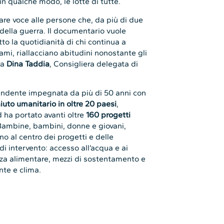
in qualche modo, le lotte di tutte.
re voce alle persone che, da più di due
 della guerra. Il documentario vuole
tto la quotidianità di chi continua a
ami, riallacciano abitudini nonostante gli
ra
Dina Taddia
, Consigliera delegata di
endente impegnata da più di 50 anni con
iuto umanitario in oltre 20 paesi
,
 ha portato avanti oltre
160 progetti
Bambine, bambini, donne e giovani,
 al centro dei progetti e delle
 intervento: accesso all’acqua e ai
ezza alimentare, mezzi di sostentamento e
nte e clima.