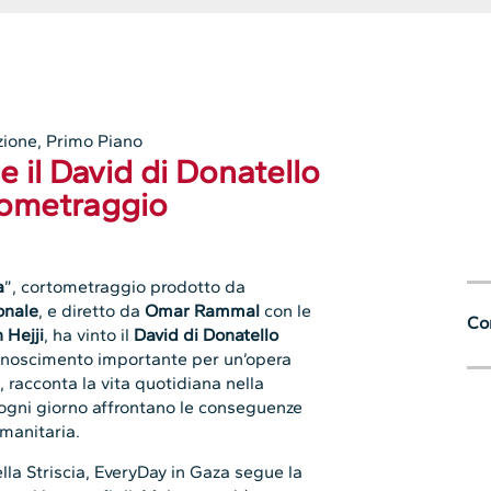
zione
,
Primo Piano
 il David di Donatello
tometraggio
a
”, cortometraggio prodotto da
onale
, e diretto da
Omar Rammal
con le
Con
 Hejji
, ha vinto il
David di Donatello
conoscimento importante per un’opera
, racconta la vita quotidiana nella
ogni giorno affrontano le conseguenze
umanitaria.
lla Striscia, EveryDay in Gaza segue la