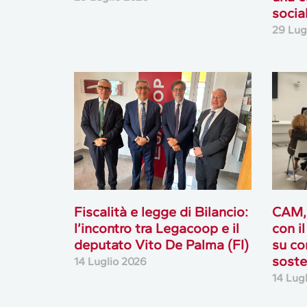
socia
29 Lug
Fiscalità e legge di Bilancio:
CAM,
l’incontro tra Legacoop e il
con i
deputato Vito De Palma (FI)
su co
soste
14 Luglio 2026
14 Lug