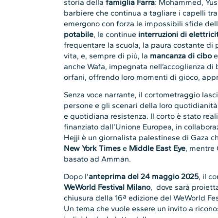
storia della
famiglia Farra
: Mohammed, Yusra
barbiere che continua a tagliare i capelli tra
emergono con forza le impossibili sfide dell
potabile
, le continue
interruzioni di elettrici
frequentare la scuola, la paura costante di 
vita, e, sempre di più, la
mancanza di cibo
e
anche Wafa, impegnata nell’accoglienza di 
orfani, offrendo loro momenti di gioco, ap
Senza voce narrante, il cortometraggio lascia 
persone e gli scenari della loro quotidianit
e quotidiana resistenza. Il corto è stato rea
finanziato dall’Unione Europea, in collabor
Hejji è un giornalista palestinese di Gaza c
New York Times
e
Middle East Eye
, mentre
basato ad Amman.
Dopo l’
anteprima del 24 maggio 2025
, il 
WeWorld Festival Milano
, dove sarà proiett
chiusura della 16ª edizione del WeWorld Fest
Un tema che vuole essere un invito a ricon