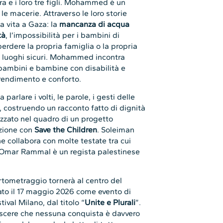
 e i loro tre figli. Mohammed è un
 le macerie. Attraverso le loro storie
a vita a Gaza: la
mancanza di acqua
tà
, l’impossibilità per i bambini di
perdere la propria famiglia o la propria
 luoghi sicuri. Mohammed incontra
bambini e bambine con disabilità e
prendimento e conforto.
parlare i volti, le parole, i gesti delle
à, costruendo un racconto fatto di dignità
lizzato nel quadro di un progetto
azione con
Save the Children
. Soleiman
he collabora con molte testate tra cui
 Omar Rammal è un regista palestinese
cortometraggio tornerà al centro del
ato il 17 maggio 2026 come evento di
ival Milano, dal titolo “
Unite e Plurali
”.
oscere che nessuna conquista è davvero