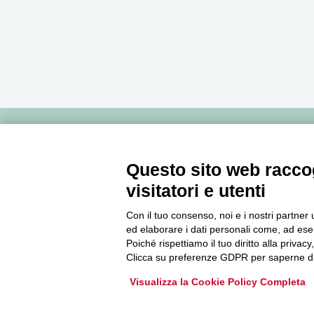
Newsletter
Questo sito web raccog
visitatori e utenti
Accedi o iscriviti alla nostra Newsletter Legacoop
Informazioni per restare sempre aggiornati sul
Con il tuo consenso, noi e i nostri partner 
mondo della cooperazione.
ed elaborare i dati personali come, ad esem
Poiché rispettiamo il tuo diritto alla privacy
Clicca su preferenze GDPR per saperne di
Iscriviti
Visualizza la Cookie Policy Completa
Archivio Newsletter