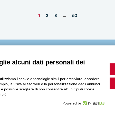
1
2
3
…
50
MultiMedia
lie alcuni dati personali dei
utilizziamo i cookie e tecnologie simili per archiviare, accedere
Guarda i nostri video, storie e webinar.
pio, la visita al sito web o la personalizzazione degli annunci.
, è possibile scegliere di non consentire alcuni tipi di cookie.
 più.
Powered by
Accedi a Youtube