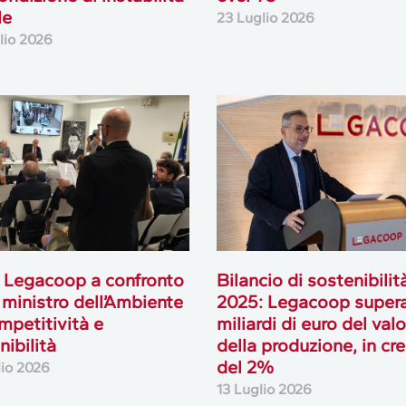
le
23 Luglio 2026
lio 2026
 Legacoop a confronto
Bilancio di sostenibilit
l ministro dell’Ambiente
2025: Legacoop supera
mpetitività e
miliardi di euro del val
nibilità
della produzione, in cre
del 2%
lio 2026
13 Luglio 2026