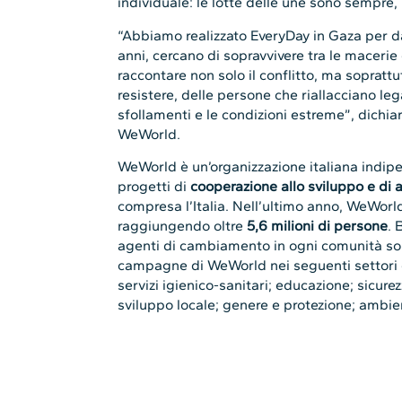
individuale: le lotte delle une sono sempre, 
“Abbiamo realizzato EveryDay in Gaza per da
anni, cercano di sopravvivere tra le macerie
raccontare non solo il conflitto, ma soprattu
resistere, delle persone che riallacciano leg
sfollamenti e le condizioni estreme”, dichia
WeWorld.
WeWorld è un’organizzazione italiana indip
progetti di
cooperazione allo sviluppo e di a
compresa l’Italia. Nell’ultimo anno, WeWorld
raggiungendo oltre
5,6 milioni di persone
. 
agenti di cambiamento in ogni comunità sono
campagne di WeWorld nei seguenti settori di
servizi igienico-sanitari; educazione; sicur
sviluppo locale; genere e protezione; ambie