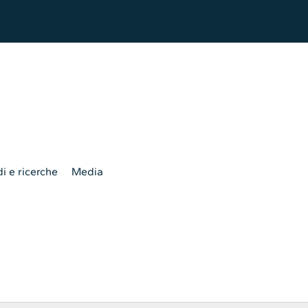
i e ricerche
Media