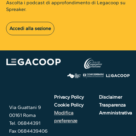
Ascolta i podcast di approfondimento di Legacoop su
Spreaker.
Accedi alla sezione
Privacy Policy
Disclaimer
Cookie Policy
Trasparenza
Via Guattani 9
Modifica
Amministrativa
00161 Roma
preferenze
Tel. 06844391
Fax 0684439406